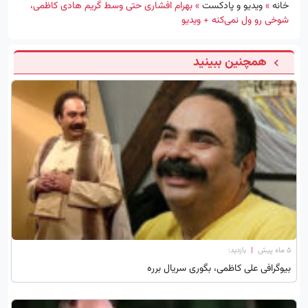
خانه
»
ویدیو و پادکست
»
بهرام افشاری حتی وسط گریم هادی کاظمی،
شوخی رو ول نمی‌کنه + ویدیو
همچنین ببینید
۵ ماه پیش
|
بازدید:
بیوگرافی علی کاظمی، بگوری سریال برره