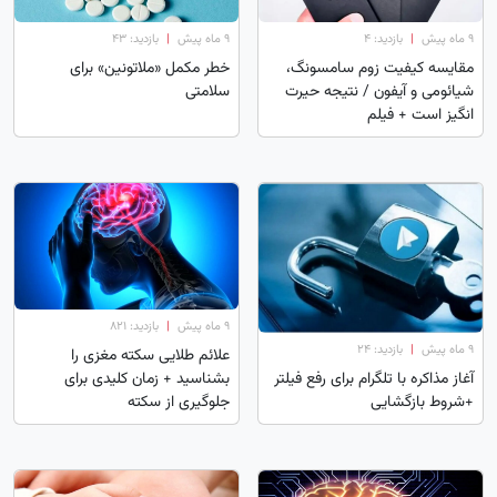
۹ ماه پیش
|
بازدید: 4
۹ ماه پیش
|
بازدید: 43
مقایسه کیفیت زوم سامسونگ،
خطر مکمل «ملاتونین» برای
شیائومی و آیفون / نتیجه حیرت
سلامتی
انگیز است + فیلم
۹ ماه پیش
|
بازدید: 821
۹ ماه پیش
|
بازدید: 24
علائم طلایی سکته مغزی را
بشناسید + زمان کلیدی برای
آغاز مذاکره با تلگرام برای رفع فیلتر
جلوگیری از سکته
+شروط بازگشایی