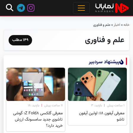
خانه
»
اخبار
»
علم و فناوری
علم و فناوری
149 مطلب
پیشنهاد سردبیر
۱ ساعت پیش
|
بازدید: 3
۱۱ ساعت پیش
|
بازدید: 18
معرفی آیفون ۱۸؛ اولین آیفون
معرفی گلکسی Z Fold8؛ گوشی
تاشو
تاشوی جدید سامسونگ ارزش
خرید دارد؟