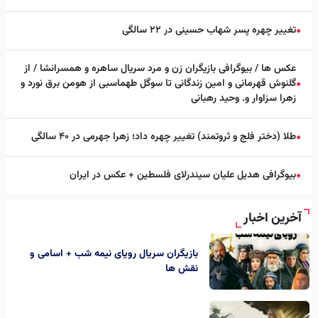
تغییر چهره پسر شهاب حسینی در ۲۲ سالگی
●
عکس ها / بیوگرافی بازیگران زن و مرد سریال ساهره و همسرانشا / از
گلنوش قهرمانی و امین زندگانی تا سوگل طهماسبی از هومن برق نورد و
●
زهرا سزاوار و. وحید رهبانی
طلا (دختر فلج و ثروتمند) تغییر چهره داد؛ زهرا جهرمی در ۴۰ سالگی
●
بیوگرافی هدیل علیان سیندرلای فلسطین + عکس در ایران
●
آخرین اخبار
بازیگران سریال رویای نیمه شب + اسامی و
نقش ها