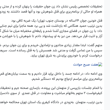
تحقیقات تخصصی پلیس نشان داد زن جوان حقیقت را پنهان کرده و از مدتی پی
همراه او حاکی از برنامه‌ریزی برای قتل شوهرش بود و آنها قصد داشتند به زودی ب
قتل خونین جوان 24ساله در بوستان جنوب تهران/ یک ضربه کافی بود
بدین ترتیب حمید هنگامی که بازداشت شد و پی برد همه ماجرا برای تیم جنای
داد: با زن جوان در فضای مجازی آشنا شدم و رابطه‌ای مخفیانه میان ما شک
آزار و اذیت قرار می‌دهد. من نیز به او پیشنهاد دادم تا شوهرش را با خوراندن 
متهم گفت: ابتدا مقدار زیادی متادون و ترامادول خریدم و برای زن جوان بردم
سپس با من تماس گرفت و مدعی شد همسرش را به قتل رسانده است. سریعا به
درخواست کردم با خودروی پرایدش به شرق تهران بیاید.
وی ادامه داد: در ادامه جسد را داخل پراید قرار دادیم و به سمت بیابان‌های ق
برنامه‌ریزی برای مراسم ازدواج بودیم که دستگیر شدیم.
با اتمام جلسات بازپرسی از متهمان این پرونده، بازسازی صحنه جرم و تحقیقات
کیفرخواست 2 متهم به‌اتهام مباشرت و معاونت در قتل عمدی از سوی دادسرای ناحیه27 (جرائم جنایی، ویژه قتل) صادر شد.
بدین ترتیب، متهمان به‌زودی در دادگاه کیفری یک استان تهران محاکمه خواهن