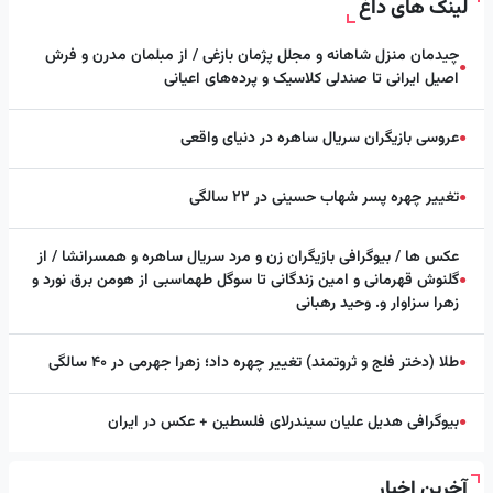
لینک های داغ
چیدمان منزل شاهانه و مجلل پژمان بازغی / از مبلمان مدرن و فرش
●
اصیل ایرانی تا صندلی کلاسیک و پرده‌های اعیانی
عروسی بازیگران سریال ساهره در دنیای واقعی
●
تغییر چهره پسر شهاب حسینی در ۲۲ سالگی
●
عکس ها / بیوگرافی بازیگران زن و مرد سریال ساهره و همسرانشا / از
گلنوش قهرمانی و امین زندگانی تا سوگل طهماسبی از هومن برق نورد و
●
زهرا سزاوار و. وحید رهبانی
طلا (دختر فلج و ثروتمند) تغییر چهره داد؛ زهرا جهرمی در ۴۰ سالگی
●
بیوگرافی هدیل علیان سیندرلای فلسطین + عکس در ایران
●
آخرین اخبار