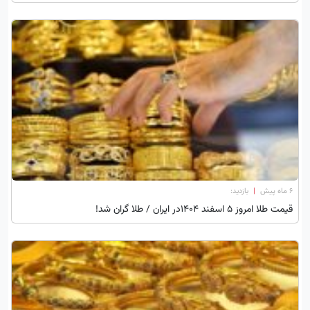
۶ ماه پیش
|
بازدید:
قیمت طلا امروز ۵ اسفند 1404در ایران / طلا گران شد!