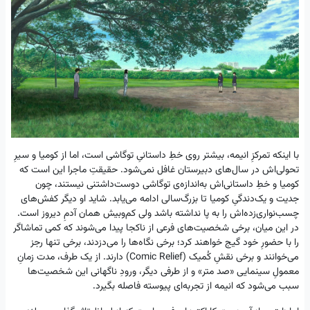
با اینکه تمرکزِ انیمه، بیشتر روی خطِ داستانیِ توگاشی است، اما از کومیا و سیرِ
تحولی‌اش در سال‌های دبیرستان غافل نمی‌شود. حقیقتِ ماجرا این است که
کومیا و خطِ داستانی‌اش به‌اندازه‌ی توگاشی دوست‌داشتنی نیستند، چون
جدیت و یک‌دندگیِ کومیا تا بزرگ‌سالی‌ ادامه می‌یابد. شاید او دیگر کفش‌های
چسب‌نواری‌زده‌اش را به پا نداشته باشد ولی کم‌وبیش همان آدمِ دیروز است.
در این میان، برخی شخصیت‌های فرعی از ناکجا پیدا می‌شوند که کمی تماشاگر
را با حضورِ خود گیج خواهند کرد؛ برخی نگاه‌ها را می‌دزدند، برخی تنها رجز
می‌خوانند و برخی نقشِ کُمیک (Comic Relief) دارند. از یک طرف، مدت زمانِ
معمولِ سینمایی «صد متر» و از طرفی دیگر، ورودِ ناگهانی این شخصیت‌ها
سبب می‌شود که انیمه از تجربه‌ای پیوسته فاصله بگیرد.