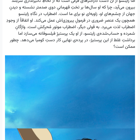
اما زایتسو از آن دست کاراکترهای فرعی است که از لحاظِ تاثیرگذاری سربلند
بیرون می‌آید، چرا که او سال‌ها بر تختِ قهرمانیِ دوی صدمتر نشسته و دیدنِ
جهان از چشم‌های او، زاویه‌ای نو برای ما است. اضطراب در نگاهِ زایتسو
همچون یک عنصرِ ضروری در فرمولِ پیروزی‌اش عمل می‌کند. او اتفاقاً از وجودِ
اضطراب لذت می‌برد. به قولی دیگر، اضطراب موتورِ مُحرِکش است. واژگانِ
شمرده و حساب‌شده‌ی زایتسو، از او یک پرستیژِ فیلسوفانه می‌سازد اما
برداشتِ غلط از این پرستیژ، در پرده‌ی نهایی کار دستِ کومیا می‌دهد. چطور
ممکن است؟