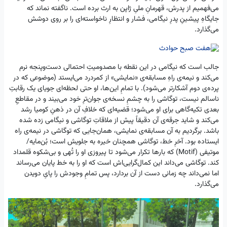
می‌فهمیم از پدرش، قهرمانِ ملیِ ژاپن به ارث برده است. ناگفته نماند که
جایگاهِ پیشینِ پدرِ نیگامی، فشار و انتظارِ ناخواسته‌ای را بر روی دوشش
می‌گذارد.
جالب است که نیگامی در این نقطه با مصدومیتِ احتمالی دست‌وپنجه نرم
می‌کند و نیمه‌ی راهِ مسابقه‌ی «نمایشی» از کمردرد می‌ایستد (موضوعی که در
پرده‌ی دوم آشکارتر می‌شود). با تمامِ این‌ها، او حتی لحظه‌ای جویای یک رقابتِ
ناسالم نیست، توگاشی را به چشمِ نسخه‌ی جوان‌ترِ خود می‌بیند و در مقاطعِ
بعدی تکیه‌گاهی برای او می‌شود؛ قضیه‌ای که خلافِ آن در ذهنِ کومیا رشد
می‌کند و شاید جرقه‌ی آن دقیقاً پیش از ملاقاتِ توگاشی و نیگامی زده شده
باشد. برگردیم به آن مسابقه‌ی نمایشی، همان‌جایی که توگاشی در نیمه‌ی راه
ایستاده بود. آخرِ خط، توگاشی همچنان خیره به جلویش است؛ بُن‌مایه/
موتیفی (Motif) که بارها تکرار می‌شود تا پیروزی او را تُهی و بی‌شکوه قلمداد
کند. توگاشی می‌داند این کمال‌گرایی‌اش است که او را به خط پایان می‌رساند
اما نمی‌داند چه زمانی دست از آن بردارد، پس تمامِ وجودش را پایِ دویدن
می‌گذارد.