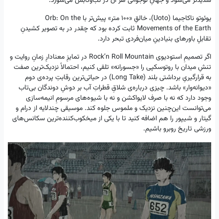
شدیدتر می‌شود و جهانِ نوجوانی هر آن در تب‌‌وتابش می‌سوزد.
یوئوتو ناکاجیما (Uoto)، خالقِ «۱۰۰ متر» پیش‌تر با Orb: On the
Movements of the Earth ثابت کرده بود که چقدر در به تصویر کشیدنِ
تقابلِ باورهای بنیادینِ میان‌فردی تبحر دارد.
اگر تصمیمِ استودیوی Rock’n Roll Mountain در تمایزِ معنادارِ زمانِ روایت و
تنشِ میدان با روتوسکپی را «جسورانه» تلقی کنیم، احتمالاً نزدیک‌ترین صفت
به قرارگیریِ برداشتی بلند (Long Take) در حیاتی‌ترین رقابتِ پرده‌ی دوم
«دیوانه‌وار» باشد. چیزی درباره‌ی شلاقِ قطراتِ آب بر دوشِ دوندگان بی‌تاب
وجود دارد که نه با صرف لایواکشن و نه با شیوه‌های مرسومِ انیمه‌‌سازی
می‌توانست این‌‌چنین نزدیک و ملموس جلوه کند. موسیقی چندلایه از درام و
گیتار و شیپور را هم اضافه کنید تا با یکی از میخکوب‌کننده‌ترین سکانس‌های
ورزشی تاریخ روبرو باشیم.