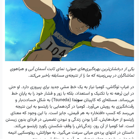
یکی از درخشان‌ترین بهره‌گیری‌های صوتی؛ نمای ثابت آسمان آبی و هیاهوی
تماشاگران در پس‌زمینه که ما را از نتیجه‌ی مسابقه باخبر می‌کند.
در غیابِ توگاشی، کومیا نیاز به یک خطِ مشیِ جدید برای پیروزی دارد. او حتی
در این بُرهه نه با تکنیک و استعداد، بلکه با زور و فشار خود را به پایانِ خط
می‌رساند. مسئله‌ای که کاپیتان
سونِدا
(Tsuneda) به شکلِ حسادت‌بار و
رقت‌انگیزی به رویش می‌آورد. کومیا در گردهمایی با زایتسو به این نتیجه
می‌رسد که کسبِ «افتخار» به هر قیمتی، جایز است. با این وجود که معنای
زایتسو از حرف‌هایش، گذرا بودنِ زندگی و نبودنِ تضمینی در فردای بدونِ زیستن
است. اما کومیا از آن روز، زندگی‌اش را وقفِ شکستنِ رکوردِ زایتسو می‌کند.
داستان در انتهای پرده‌ی میانی سرعت می‌گیرد. به موازاتش، روتوسکپی انیمه