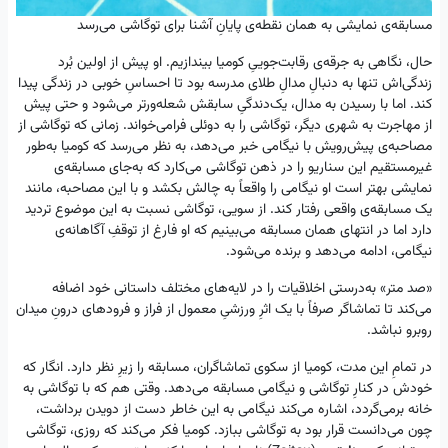
مسابقه‌ی نمایشی به همان نقطه‌ی پایانِ آشنا برای توگاشی می‌رسد
حال، نگاهی به جرقه‌ی رقابت‌جوییِ کومیا بیندازیم. او پیش از اولین بُرد
زندگی‌اش تنها به دنبالِ مدالِ طلای مدرسه بود تا احساسِ خوبی در زندگی پیدا
کند. اما با رسیدن به مدال، یک‌دندگیِ سابقش شعله‌ورتر می‌‌شود و حتی پیش
از مهاجرت به شهری دیگر، توگاشی را به دوئلی فرامی‌خواند. زمانی که توگاشی از
مصاحبه‌ی پیش‌رویش با نیگامی خبر می‌دهد، به نظر می‌رسد که کومیا به‌طور
غیرمستقیم این سناریو را در ذهن توگاشی می‌کارد که به‌جای مسابقه‌ی
نمایشی بهتر است او نیگامی را واقعاً به چالش بکشد و با این مصاحبه، مانند
یک مسابقه‌ی واقعی رفتار کند. از سویی، توگاشی نسبت به این موضوع تردید
دارد اما در انتهای همان مسابقه می‌بینیم که او فارغ از توقفِ آگاهانه‌ی
نیگامی، ادامه می‌دهد و برنده می‌شود.
«صد متر» به‌درستی اخلاقیات را در لایه‌های مختلف داستانی خود اضافه
می‌کند تا تماشاگر صرفاً با یک اثرِ ورزشیِ معمول از فراز و فرودهای درونِ میدان
روبرو نباشد.
در تمامِ این مدت، کومیا از سکوی تماشاگران، مسابقه را زیرِ نظر دارد. انگار که
خودش در کنارِ توگاشی و نیگامی مسابقه می‌دهد. وقتی هم که با توگاشی به
خانه برمی‌گردد، اشاره می‌کند نیگامی به این خاطر دست از دویدن برداشت،
چون می‌دانست قرار بود به توگاشی ببازد. کومیا فکر می‌کند که روزی، توگاشی