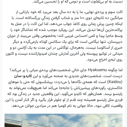
نسبت به او بی‌تفاوت است و دومی که او را تحسین می‌کند.
اکتِ سوم و پرده‌ی نهایی، ما را به ده سال بعد می‌برد که خود بازتابی از
میانگینِ ده ثانیه‌ای دوی ۱۰۰ متر و شتاب گرفتنِ زندگیِ بزرگسالانه است. با
اینکه چنین پرشِ زمانی روی کاغذ جواب می‌دهد، اما این اکت را در عمل به
پراکنده‌ترینِ آن‌ها تبدیل می‌کند. این رویکرد موجب شده که تماشاگر خود را
وسطِ ماجرا پیدا و کمی احساس غریبی کند؛ به‌خصوص وقتی می‌بیند از دورانِ
دبیرستان، تنها نیگامی است که برای یک سکانسِ کوتاه بازمی‌گردد و دیگر
خبری از آساکوسا نیست. به‌هرحال، توگاشی در این مدت به یک آژانسِ دو و
میدانی در توکیو پیوسته ولی آخرین آمارش چندان امیدوارکننده نیست و اکنون
روی لبه‌ی اخراج می‌دود.
اما چگونه Hyakuemu جای خالیِ شخصیت‌های پرده‌ی میانی را پر می‌کند؟
درست است، شخصیت‌های جدیدی به صحنه می‌آورد و این
کایدو-سان
(Kaidou) است که همه‌ی نگاه‌ها را می‌دزدد؛ پیشکسوتی که حتی با موهای
خاکستری‌، رکوردهای پیشین‌اش را جابه‌جا می‌کند اما هیچ‌وقت نمی‌تواند به
زایتسو برسد. همان‌طور که کایدو می‌گوید، این واقعیتی جدید در زندگی‌ بود که
فردی مثل زایتسو همیشه چند قدم از او جلوتر قرار بگیرد و اگر کنار آمدن با این
واقعیت کافی نبود، حالا جوانی به نام کومیا هم در میادین جولان می‌دهد.