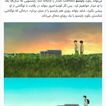
می‌تواند رکورد
زایتسو
(Zaitsu) نامدار را جابه‌جا کند؛ زایتسویی که سال‌ها بعد
با او دیدار خواهیم کرد. پس اگر کومیا امروز بتواند در رقابت با توگاشی از او
پیشی بگیرد، شاید بتواند روزی هم زایتسو را از میان بردارد، درحالی که توگاشی،
شکستنِ رکوردِ زایتسو را یک رویای محال می‌داند.