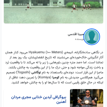
مبینا اقدسی
نویسنده
در نگاهی ساده‌انگارانه، انیمه‌ی Hyakuemu (100 Meters) می‌رود کنارِ همان
آثارِ انگیزشی‌ِ خاک‌‎خورده‌ای می‌نشیند که تاریخِ انقضای‌شان، یک روز بعد از
تماشا است. اما «صد متر» چنین باورهایی را زیر پا له می‌کند تا با واقعیتِ بُرد
و باختِ زندگی مواجه شود و حتی درک‌ِ ما را از این واقعیت به چالش بکشد.
ماجرا از این قرار است: دونده‌ای بااستعداد به نامِ
توگاشی
(Togashi)ُ تصمیم
می‌گیرد هم‌کلاسیِ جدیدش به نامِ
کومیا
(Komiya) را تمرین دهد؛ غافل از
اینکه در حالِ خلقِ رقیبی است که تا سال‌ها او را به چالش خواهد کشید.
بیوگرافی آیدین ختایی مجری مردان
آهنین