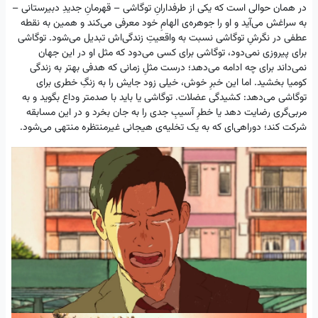
در همان حوالی است که یکی از طرفدارانِ توگاشی – قهرمانِ جدیدِ دبیرستانی –
به سراغش می‌آید و او را جوهره‌ی الهامِ خود معرفی می‌کند و همین به نقطه
عطفی در نگرشِ توگاشی نسبت به واقعیتِ زندگی‌اش تبدیل می‌شود. توگاشی
برای پیروزی نمی‌دود، توگاشی برای کسی می‌دود که مثل او در این جهان
نمی‌داند برای چه ادامه می‌دهد؛ درست مثلِ زمانی که هدفی بهتر به زندگی
کومیا بخشید. اما این خبرِ خوش، خیلی زود جایش را به زنگِ خطری برای
توگاشی می‌دهد: کشیدگی عضلات. توگاشی یا باید با صدمتر وداع بگوید و به
مربی‌‎گری رضایت دهد یا خطرِ آسیبِ جدی را به جان بخرد و در این مسابقه
شرکت کند؛ دوراهی‌ای که به یک تخلیه‌ی هیجانی غیرمنتظره منتهی می‌شود.