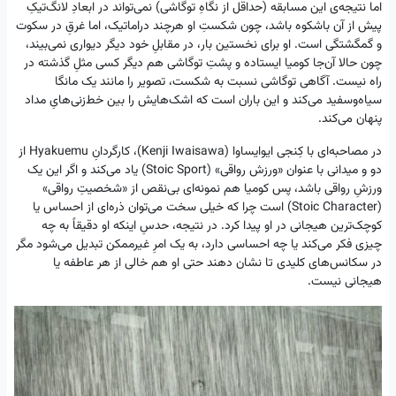
اما نتیجه‌ی این مسابقه (حداقل از نگاهِ توگاشی) نمی‌تواند در ابعادِ لانگ‌تیکِ
پیش از آن باشکوه باشد، چون شکستِ او هرچند دراماتیک، اما غرقِ در سکوت
و گمگشتگی است. او برای نخستین بار، در مقابلِ خود دیگر دیواری نمی‌بیند،
چون حالا آن‌جا کومیا ایستاده و پشتِ توگاشی هم دیگر کسی مثلِ گذشته در
راه نیست. آگاهی توگاشی نسبت به شکست، تصویر را مانند یک مانگا
سیاه‌وسفید می‌کند و این باران است که اشک‌هایش را بین خط‌زنی‌هایِ مداد
پنهان می‌کند.
در مصاحبه‌ای با کِنجی ایوایساوا (Kenji Iwaisawa)، کارگردانِ Hyakuemu از
دو و میدانی با عنوان «ورزش رواقی» (Stoic Sport) یاد می‌کند و اگر این یک
ورزشِ رواقی باشد، پس کومیا هم نمونه‌ای بی‌نقص از «شخصیتِ رواقی»
(Stoic Character) است چرا که خیلی سخت می‌توان ذره‌ای از احساس یا
کوچک‌ترین هیجانی در او پیدا کرد. در نتیجه، حدسِ اینکه او دقیقاً به چه
چیزی فکر می‌کند یا چه احساسی دارد، به یک امرِ غیرممکن تبدیل می‌شود مگر
در سکانس‌های کلیدی‌ تا نشان دهند حتی او هم خالی از هر عاطفه‌ یا
هیجانی نیست.