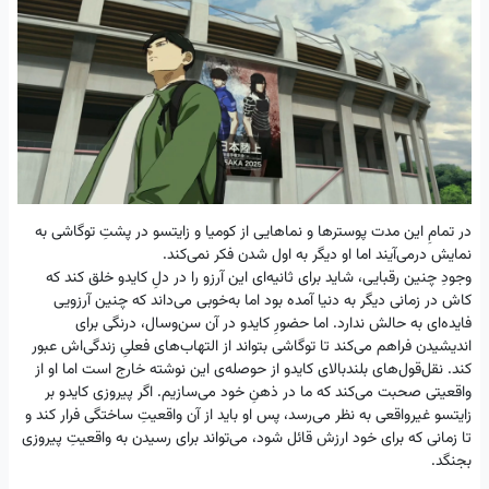
در تمامِ این مدت پوسترها و نماهایی از کومیا و زایتسو در پشتِ توگاشی به
نمایش درمی‌آیند اما او دیگر به اول شدن فکر نمی‌کند.
وجودِ چنین رقبایی، شاید برای ثانیه‌ای این آرزو را در دلِ کایدو خلق کند که
کاش در زمانی دیگر به دنیا آمده بود اما به‌خوبی می‌داند که چنین آرزویی
فایده‌ای به حالش ندارد. اما حضورِ کایدو در آن سن‌وسال، درنگی برای
اندیشیدن فراهم می‌کند تا توگاشی بتواند از التهاب‌های فعلیِ زندگی‌اش عبور
کند. نقل‌قول‌های بلندبالای کایدو از حوصله‌ی این نوشته خارج است اما او از
واقعیتی صحبت می‌کند که ما در ذهنِ خود می‌سازیم. اگر پیروزی کایدو بر
زایتسو غیرواقعی به نظر می‌رسد، پس او باید از آن واقعیتِ ساختگی فرار کند و
تا زمانی که برای خود ارزش قائل شود، می‌تواند برای رسیدن به واقعیتِ پیروزی
بجنگد.