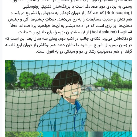
سیاه شدنِ همه‌چیز، نوید از یک تغییرِ اساسی در سبکِ انیمه می‌دهد. ورودِ
رسمی به پرده‌ی دوم مصادف است با پررنگ‌شدنِ تکنیکِ روتوسکُپی
(Rotoscoping) که هم گذار از دورانِ کودکی به نوجوانی را تشریح می‌کند و
هم تنش و جدیتِ مسابقات را به رخ می‌کشد. حرکاتِ چشم‌ها، آنی و جنبشِ
دهان‌ها، پرانرژی است که در ادامه بیشتر به آن‌ها خواهیم پرداخت اما فعلاً
آساکوسا
(Aoi Asakusa) از آن بیشترین بهره را برای طنازی و شیطنتِ
کودکانه‌اش می‌برد. نکته‌ی جالب در اکتِ دوم، یعنی سه سال بعد این است که
در زمینِ بیس‌بال شروع می‌شود تا نشان دهد هم توگاشی از دورانِ اوج فاصله
گرفته و هم محبوبیتِ رشته‌ی دو و میدانی رو به افول است.