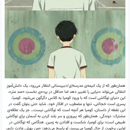
همان‌طور که از یک انیمه‌ی مدرسه‌ای/دبیرستانی انتظار می‌رود، یک دانش‌آموزِ
انتقالی می‌تواند دنیایی را تغییر دهد اما حداقل در پرده‌ی نخستِ «صد متر»،
این دنیای توگاشی‌ است که با ورودِ کومیا به کلاس دگرگون می‌شود. کومیا،
پسری است خجالتی، تنها و مضطرب در افکارِ خود. شاید حتی بتوان گفت در
این نقطه از داستان، کومیا هر آنچه است که توگاشی نیست… جز یک علاقه‌ی
مشترک: دوندگی. همان‌طور که پیروزی و سر بلند کردن به آسمان برای توگاشی
طبیعی است؛ برای کومیا، شکست و افتادن به زمین. هنگامی که توگاشی در
اولین برخورد، از حالِ کومیا می‌پرسد، او پاسخ می‌دهد: «من بهش عادت دارم،