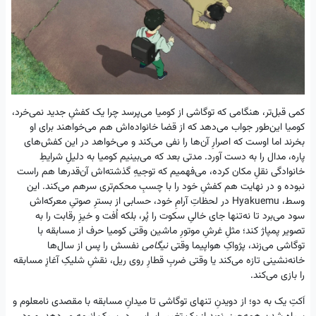
کمی قبل‌تر، هنگامی که توگاشی از کومیا می‌پرسد چرا یک کفشِ جدید نمی‌خرد،
کومیا این‌طور جواب می‌دهد که از قضا خانواده‌اش هم می‌خواهند برای او
بخرند اما اوست که اصرارِ آن‌ها را نفی می‌کند و می‌خواهد در این کفش‌های
پاره‌، مدال را به دست آورد. مدتی بعد که می‌بینیم کومیا به دلیلِ شرایطِ
خانوادگی نقلِ مکان کرده، می‌فهمیم که توجیهِ گذشته‌‌اش آن‌قدرها هم راست
نبوده و در نهایت هم کفشِ خود را با چسبِ محکم‌تری سرهم می‌کند. این
وسط، Hyakuemu در لحظاتِ آرامِ خود، حسابی از بسترِ صوتیِ معرکه‌اش
سود می‌برد تا نه‌تنها جای خالیِ سکوت را پُر، بلکه اُفت‌ و خیزِ رقابت را به
تصویر پمپاژ کند؛ مثلِ غرشِ موتورِ ماشین وقتی کومیا حرف از مسابقه با
توگاشی می‌زند، پژواکِ هواپیما وقتی
نیگامی
نفسش را پس از سال‌ها
خانه‌نشینی تازه می‌کند یا وقتی ضربِ قطارِ روی ریل، نقشِ شلیکِ آغازِ مسابقه
را بازی می‌کند.
اَکتِ یک به دو؛ از دویدنِ تنهای توگاشی تا میدانِ مسابقه با مقصدی نامعلوم و