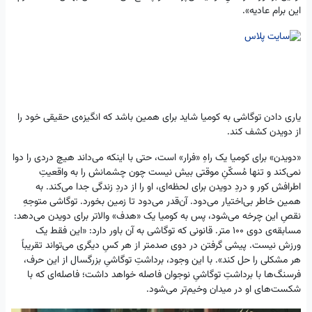
این برام عادیه».
یاری دادن توگاشی به کومیا شاید برای همین باشد که انگیزه‌ی حقیقی خود را
از دویدن کشف کند.
«دویدن» برای کومیا یک راهِ «فرار» است، حتی با اینکه می‌داند هیچ دردی را دوا
نمی‌کند و تنها مُسکّنِ موقتی بیش نیست چون چشمانش را به واقعیتِ
اطرافش کور و دردِ دویدن برای لحظه‌ای، او را از دردِ زندگی جدا می‌کند. به
همین خاطر بی‌اختیار می‌دود. آن‌قدر می‌دود تا زمین بخورد. توگاشی متوجهِ
نقصِ این چرخه می‌شود، پس به کومیا یک «هدف» والاتر برای دویدن می‌دهد:
مسابقه‌ی دوی ۱۰۰ متر. قانونی که توگاشی به آن باور دارد: «این فقط یک
ورزش نیست. پیشی گرفتن در دوی صدمتر از هر کسِ دیگری می‌تواند تقریباً
هر مشکلی را حل کند». با این وجود، برداشتِ توگاشیِ بزرگسال از این حرف،
فرسنگ‌ها با برداشتِ توگاشیِ نوجوان فاصله خواهد داشت؛ فاصله‌ای که با
شکست‌های او در میدان وخیم‌تر می‌شود.