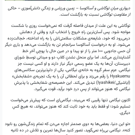
دیواری میانِ توگاشی و آساکوسا – زمینِ ورزشی و زندگیِ دانش‌آموزی – حاکی
از مقاومتِ توگاشی نسبت به بازگشت است.
توگاشی به این علت از میدان فاصله گرفت که نمی‌خواست روزی با شکست
مواجه شود. پس آسان‌ترین راهِ خروج را انتخاب کرد و وقتی از دهانش
درمی‌رود که خود، شایعه‌ی مشکلاتِ سلامتی‌اش را به راه انداخته، خجالت‌زده
می‌شود. او به درخواستِ آساکوسا سرانجام تن به بازگشت می‌دهد و باری دیگر
آن حسِ جادوییِ ۱۰۰ متر را از نو پیدا و در عین حال با پوچیِ آخرِ خط
آشناپنداری می‌کند. اما برای منحل نشدنِ کلابِ دو و میدانی توسطِ شورای
دبیرستان، آن‌ها به یک عضوِ رسمیِ دیگر نیاز دارند و او کسی نیست جز
نیگامی. عزمِ سفرِ گروه به خانه‌ی نیگامی، یکی از دلپذیرترین سکانس‌های
Hyakuemu را رقم می‌زند و برای لحظاتی آن را به یک تجربه‌ی «شفابخش»
(ایاشیکِی/Iyashikei) تبدیل می‌کند. این خصیصه‌ی شفابخشی با پذیرشِ
نیگامی که هنوز می‌تواند از پسِ دردِ خود برآید، قوت می‌گیرد.
اکنون نیگامی تنها رقیبی که می‌بیند، نیگامی‌ای است که پیش‌تر می‌خواست
تسلیم شود؛ او فقط باید به خود ثابت کند که هنوز می‌تواند، نه هیچ‌ کسِ
دیگری.
«تو این دنیا، بعضی‌ها به دوی صدمتر اجازه می‌دن که تمامِ زندگی‌شون رو نابود
کنه». نیگامی بی‌راه نمی‌گوید، تصور کنید سال‌ها تمرین و تلاش در ده ثانیه