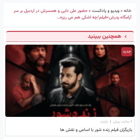
خانه
»
ویدیو و پادکست
»
حضور علی دایی و همسرش در اردبیل بر سر
آرامگاه پدرش+فیلم/چه اشکی هم می ریزه…
همچنین ببینید
جدید
۶ ساعت پیش
|
بازدید:
بازیگران فیلم زنده شور با اسامی و نقش ها