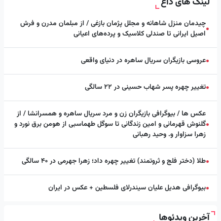
لینک های داغ
چیدمان منزل شاهانه و مجلل پژمان بازغی / از مبلمان مدرن و فرش
●
اصیل ایرانی تا صندلی کلاسیک و پرده‌های اعیانی
عروسی بازیگران سریال ساهره در دنیای واقعی
●
تغییر چهره پسر شهاب حسینی در ۲۲ سالگی
●
عکس ها / بیوگرافی بازیگران زن و مرد سریال ساهره و همسرانشا / از
گلنوش قهرمانی و امین زندگانی تا سوگل طهماسبی از هومن برق نورد و
●
زهرا سزاوار و. وحید رهبانی
طلا (دختر فلج و ثروتمند) تغییر چهره داد؛ زهرا جهرمی در ۴۰ سالگی
●
بیوگرافی هدیل علیان سیندرلای فلسطین + عکس در ایران
●
آخرین ویدئوها