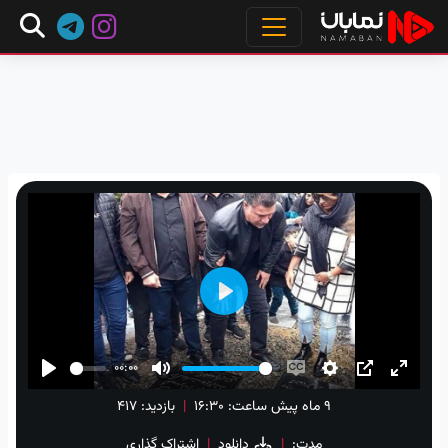
Play
00:00
Play
Mute
Enable
Settings
PIP
Enter
۹ ماه پیش
ساعت:
۱۶:۳۰
|
بازدید: 417
captions
fullscre
مدت:
|
دانلود
|
اشتراک گذاری