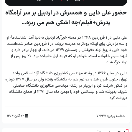
حضور علی دایی و همسرش در اردبیل بر سر آرامگاه
پدرش+فیلم/چه اشکی هم می ریزه…
علی دایی در 1 فروردین 1348 در محله خیرآباد اردبیل به‌دنیا آمد. شناسنامهٔ او
و سه برادرش برای اینکه زودتر به مدرسه بروند، در 1 فروردین‌ صادر شده‌است.
خود دایی تاریخ تولد دقیقش را زمستان 1349‌ می‌داند. او چهار برادر دارد و
فرزند سوم خانواده است. خواهر او که فرزند اول خانواده بود، 20 روز پس از
تولد درگذشت
دایی در سال 1366 در رشته مهندسی کشاورزی دانشگاه آزاد اسلامی واحد
تهران جنوب قبول شد و دو ترم هم به دانشگاه رفت؛ ولی در سال 1367 دوباره
در کنکور شرکت کرد و این‌بار در رشته مهندسی متالورژی دانشگاه صنعتی
شریف پذیرفته شد و لیسانس خود را بهمن ماه سال 1371 از همان دانشگاه
دریافت کرد.
شناسه ویدیو:
72247
۲۲ آبان ۱۴۰۴