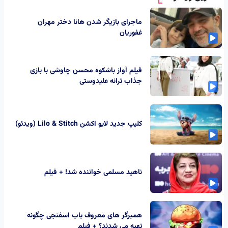
ماجرای بازیگر شدن هانا دختر مهران
غفوریان
فیلم آواز باشکوه محسن چاوشی با بازی
جذاب ترانه علیدوستی
کلیپ جدید لایو اکشن Lilo & Stitch (ویدئو)
ناهید مسلمی خواننده شد! + فیلم
همبرگر های معروف باب اسفنجی چگونه
تهیه می شدند؟ + فیلم