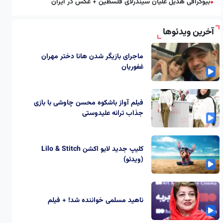
بیوگرافی هدیل علیان سیندرلای فلسطین + عکس در ایران
●
آخرین ویدئوها
ماجرای بازیگر شدن هانا دختر مهران
غفوریان
فیلم آواز باشکوه محسن چاوشی با بازی
جذاب ترانه علیدوستی
کلیپ جدید لایو اکشن Lilo & Stitch
(ویدئو)
ناهید مسلمی خواننده شد! + فیلم