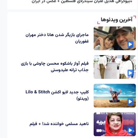
بیوگرافی هدیل علیان سیندرلای فلسطین + عکس در ایران
●
آخرین ویدئوها
ماجرای بازیگر شدن هانا دختر مهران
غفوریان
فیلم آواز باشکوه محسن چاوشی با بازی
جذاب ترانه علیدوستی
کلیپ جدید لایو اکشن Lilo & Stitch
(ویدئو)
ناهید مسلمی خواننده شد! + فیلم