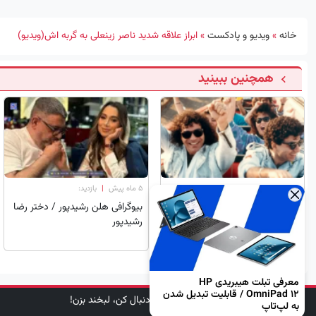
خانه
»
ویدیو و پادکست
»
ابراز علاقه شدید ناصر زینعلی به گربه اش(ویدیو)
همچنین ببینید
۵ ماه پیش
|
بازدید:
۵ ماه پیش
|
بازدید:
×
سفر در زمان | شهرام شب پره،
بیوگرافی هلن رشیدپور / دختر رضا
داریوش، اندی و کوروس; دهه 60
رشیدپور
معرفی تبلت هیبریدی HP
OmniPad 12 / قابلیت تبدیل شدن
دنبال کن، لبخند بزن!
به لپ‌تاپ