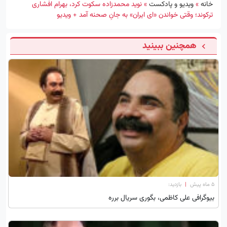
خانه
»
ویدیو و پادکست
»
نوید محمدزاده سکوت کرد، بهرام افشاری
ترکوند؛ وقتی خواندن «ای ایران» به جانِ صحنه آمد + ویدیو
همچنین ببینید
۵ ماه پیش
|
بازدید:
بیوگرافی علی کاظمی، بگوری سریال برره