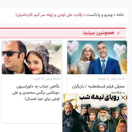
خانه
»
ویدیو و پادکست
»
رقابت علی اوجی و ژوله سر کیم کارداشیان!
همچنین ببینید
۵ ماه پیش
|
بازدید:
۵ ماه پیش
|
بازدید:
معرفی فیلم قسطنطنیه / بازیگران
نگاهی جذاب به دکوراسیون
و خلاصه
دوبلکس نرگس محمدی و علی
×
اوجی برای عید امسال!