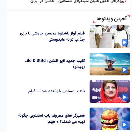
بیوگرافی هدیل علیان سیندرلای فلسطین + عکس در ایران
●
آخرین ویدئوها
فیلم آواز باشکوه محسن چاوشی با بازی
جذاب ترانه علیدوستی
کلیپ جدید لایو اکشن Lilo & Stitch
(ویدئو)
ناهید مسلمی خواننده شد! + فیلم
همبرگر های معروف باب اسفنجی چگونه
تهیه می شدند؟ + فیلم