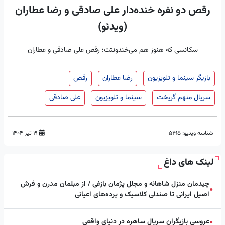
رقص دو نفره خنده‌دار علی صادقی و رضا عطاران
(ویدئو)
سکانسی که هنوز هم می‌خندونتت؛ رقص علی صادقی و عطاران
بازیگر سینما و تلویزیون
رضا عطاران
رقص
سریال متهم گریخت
سینما و تلویزیون
علی صادقی
شناسه ویدیو:
5415
۱۹ تیر ۱۴۰۴
لینک های داغ
چیدمان منزل شاهانه و مجلل پژمان بازغی / از مبلمان مدرن و فرش
●
اصیل ایرانی تا صندلی کلاسیک و پرده‌های اعیانی
عروسی بازیگران سریال ساهره در دنیای واقعی
●