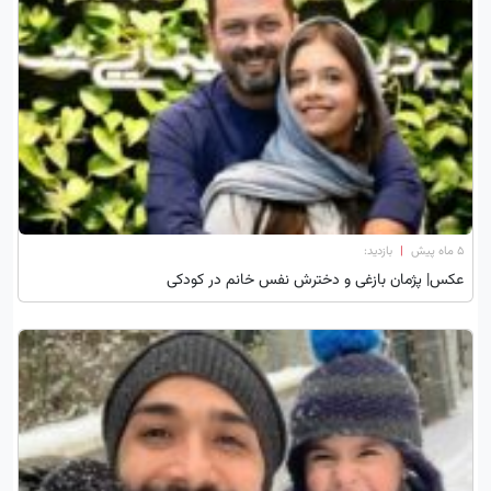
۵ ماه پیش
|
بازدید:
عکس| پژمان بازغی و دخترش نفس خانم در کودکی