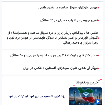
عروسی بازیگران سریال ساهره در دنیای واقعی
●
تغییر چهره پسر شهاب حسینی در ۲۲ سالگی
●
عکس ها / بیوگرافی بازیگران زن و مرد سریال ساهره و همسرانشا / از
گلنوش قهرمانی و امین زندگانی تا سوگل طهماسبی از هومن برق نورد و
●
زهرا سزاوار و. وحید رهبانی
طلا (دختر فلج و ثروتمند) تغییر چهره داد؛ زهرا جهرمی در ۴۰ سالگی
●
بیوگرافی هدیل علیان سیندرلای فلسطین + عکس در ایران
●
آخرین ویدئوها
پزشکیان: تصمیم بر این نبود اینترنت باز شود