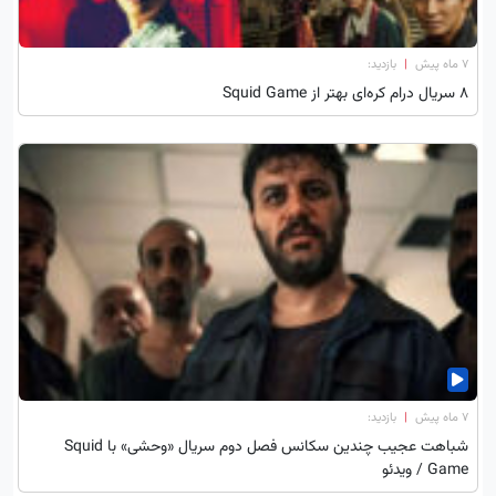
۷ ماه پیش
|
بازدید:
۸ سریال درام کره‌ای بهتر از Squid Game
۷ ماه پیش
|
بازدید:
شباهت عجیب چندین سکانس فصل دوم سریال «وحشی» با Squid
Game / ویدئو