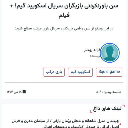
سن باورنکردنی بازیگران سریال اسکویید گیم! +
فیلم
در این ویدئو از سن واقعی بازیکنان سریال بازی مرکب مطلع شوید
غزاله بهنام
نویسنده
Squid game
اسکویید گیم
بازی مرکب
شناسه ویدیو:
5090
۱۸ تیر ۱۴۰۴
لینک های داغ
چیدمان منزل شاهانه و مجلل پژمان بازغی / از مبلمان مدرن و فرش
●
اصیل ایرانی تا صندلی کلاسیک و پرده‌های اعیانی