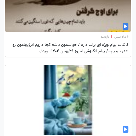
۶ ماه پیش
|
بازدید:
کائنات پیام ویژه ای برات داره / حواسمون باشه کجا داریم انرژیهامون رو
هدر میدیم…/ پیام انگیزشی امروز 29بهمن 1404+ ویدئو