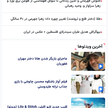
گلنوش قهرمانی و امین زندگانی تا سوگل طهماسبی از هومن برق نورد و
●
زهرا سزاوار و. وحید رهبانی
طلا (دختر فلج و ثروتمند) تغییر چهره داد؛ زهرا جهرمی در ۴۰ سالگی
●
بیوگرافی هدیل علیان سیندرلای فلسطین + عکس در ایران
●
آخرین ویدئوها
ماجرای بازیگر شدن هانا دختر مهران
غفوریان
فیلم آواز باشکوه محسن چاوشی با بازی
جذاب ترانه علیدوستی
کلیپ جدید لایو اکشن Lilo & Stitch (ویدئو)