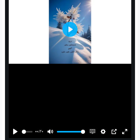
Play
00:20
Play
Mute
Enable
Settings
PIP
Enter