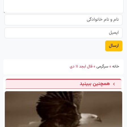
خانه
»
سرگرمی
»
فال ابجد 11 دی
همچنین ببینید