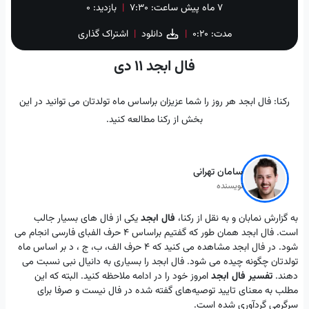
۷ ماه پیش
ساعت:
۷:۳۰
|
بازدید: 0
captions
fullscre
مدت: 0:20
|
دانلود
|
اشتراک گذاری
فال ابجد 11 دی
رکنا: فال ابجد هر روز را شما عزیزان براساس ماه تولدتان می توانید در این
بخش از رکنا مطالعه کنید.
سامان تهرانی
نویسنده
به گزارش نمابان و به نقل از رکنا،
فال ابجد
یکی از فال های بسیار جالب
است. فال ابجد همان طور که گفتیم براساس 4 حرف الفبای فارسی انجام می
شود. در فال ابجد مشاهده می کنید که 4 حرف الف، ب، ج ، د بر اساس ماه
تولدتان چگونه چیده می شود. فال ابجد را بسیاری به دانیال نبی نسبت می
دهند.
تفسیر فال ابجد
امروز خود را در ادامه ملاحظه کنید. البته که این
مطلب به معنای تایید توصیه‌های گفته شده در فال نیست و صرفا برای
سرگرمی گردآوری شده است.