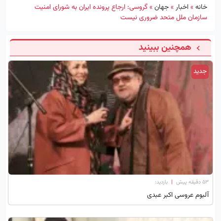
خانه
»
اخبار
»
جهان
»
گروسی: ارجاع پرونده ایران به شورای امنیت
سازمان ملل متحد ضروری نیست
همچنین ببینید
جدید
۵۳ دقیقه پیش
|
بازدید:
آلبوم عروسی اکبر عبدی