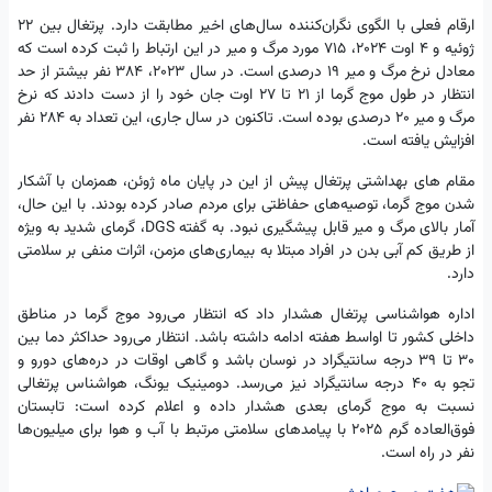
ارقام فعلی با الگوی نگران‌کننده سال‌های اخیر مطابقت دارد. پرتغال بین 22
ژوئیه و 4 اوت 2024، 715 مورد مرگ و میر در این ارتباط را ثبت کرده است که
معادل نرخ مرگ و میر 19 درصدی است. در سال 2023، 384 نفر بیشتر از حد
انتظار در طول موج گرما از 21 تا 27 اوت جان خود را از دست دادند که نرخ
مرگ و میر 20 درصدی بوده است. تاکنون در سال جاری، این تعداد به 284 نفر
افزایش یافته است.
مقام های بهداشتی پرتغال پیش از این در پایان ماه ژوئن، همزمان با آشکار
شدن موج گرما، توصیه‌های حفاظتی برای مردم صادر کرده بودند. با این حال،
آمار بالای مرگ و میر قابل پیشگیری نبود. به گفته DGS، گرمای شدید به ویژه
از طریق کم آبی بدن در افراد مبتلا به بیماری‌های مزمن، اثرات منفی بر سلامتی
دارد.
اداره هواشناسی پرتغال هشدار داد که انتظار می‌رود موج گرما در مناطق
داخلی کشور تا اواسط هفته ادامه داشته باشد. انتظار می‌رود حداکثر دما بین
30 تا 39 درجه سانتیگراد در نوسان باشد و گاهی اوقات در دره‌های دورو و
تجو به 40 درجه سانتیگراد نیز می‌رسد. دومینیک یونگ، هواشناس پرتغالی
نسبت به موج گرمای بعدی هشدار داده و اعلام کرده است: تابستان
فوق‌العاده گرم 2025 با پیامدهای سلامتی مرتبط با آب و هوا برای میلیون‌ها
نفر در راه است.