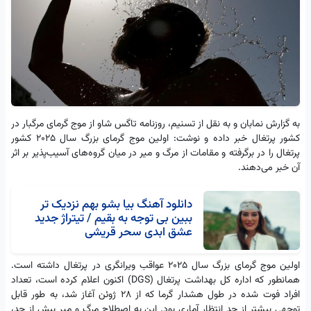
به گزارش نمابان و به نقل از تسنیم، روزنامه تاگس شاو از موج گرمای مرگبار در
کشور پرتغال خبر داده و نوشت: اولین موج گرمای بزرگ سال 2025 کشور
پرتغال را در برگرفته و مقامات از مرگ و میر در میان گروه‌های آسیب‌پذیر بر اثر
آن خبر می‌دهند.
دانلود آهنگ بیا بشو بهم نزدیک تر
ببین بی توجه به بقیم / تیتراژ جدید
عشق ابدی سحر قریشی
اولین موج گرمای بزرگ سال 2025 عواقب ویرانگری در پرتغال داشته است.
همانطور که اداره کل بهداشت پرتغال (DGS) اکنون اعلام کرده است، تعداد
افراد فوت شده در طول هشدار گرما که از 28 ژوئن آغاز شد، به طور قابل
توجهی بیشتر از حد انتظار آماری بود. این به اصطلاح مرگ و میر بیش از حد،