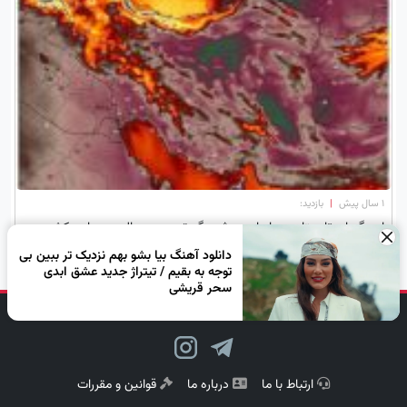
۱ سال پیش
|
بازدید:
اوج گرمای تابستان در راه است؛ ثبت گرم‌ترین روز سال در سراسر کشور
×
دانلود آهنگ بیا بشو بهم نزدیک تر ببین بی
توجه به بقیم / تیتراژ جدید عشق ابدی
سحر قریشی
دنبال کن، لبخند بزن!
ارتباط با ما
درباره ما
قوانین و مقررات