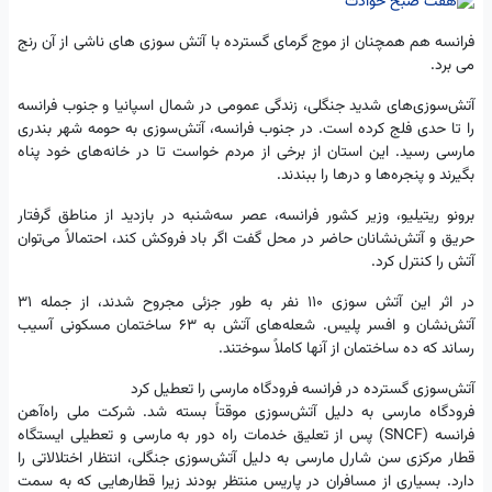
فرانسه هم همچنان از موج گرمای گسترده با آتش سوزی های ناشی از آن رنج
می برد.
آتش‌سوزی‌های شدید جنگلی، زندگی عمومی در شمال اسپانیا و جنوب فرانسه
را تا حدی فلج کرده است. در جنوب فرانسه، آتش‌سوزی به حومه شهر بندری
مارسی رسید. این استان از برخی از مردم خواست تا در خانه‌های خود پناه
بگیرند و پنجره‌ها و درها را ببندند.
برونو ریتیلیو، وزیر کشور فرانسه، عصر سه‌شنبه در بازدید از مناطق گرفتار
حریق و آتش‌نشانان حاضر در محل گفت اگر باد فروکش کند، احتمالاً می‌توان
آتش را کنترل کرد.
در اثر این آتش سوزی 110 نفر به طور جزئی مجروح شدند، از جمله 31
آتش‌نشان و افسر پلیس. شعله‌های آتش به 63 ساختمان مسکونی آسیب
رساند که ده ساختمان از آنها کاملاً سوختند.
آتش‌سوزی گسترده در فرانسه فرودگاه مارسی را تعطیل کرد
فرودگاه مارسی به دلیل آتش‌سوزی موقتاً بسته شد. شرکت ملی راه‌آهن
فرانسه (SNCF) پس از تعلیق خدمات راه دور به مارسی و تعطیلی ایستگاه
قطار مرکزی سن شارل مارسی به دلیل آتش‌سوزی جنگلی، انتظار اختلالاتی را
دارد. بسیاری از مسافران در پاریس منتظر بودند زیرا قطارهایی که به سمت