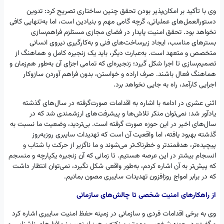
وی با تأکید بر امکان‌پذیر بودن تحقق چنین ساختاری تصریح کرد: تدوین
دستورالعمل‌های عملیاتی، گرچه گامی مهم و بنیادین است، اما به‌تنهایی کافی
نخواهد بود. تحقق امنیت پایدار در فضای مجازی مستلزم فراهم‌سازی
بسترهای مناسب، ایجاد زیرساخت‌های فنی و به‌کارگیری نیروی انسانی
متخصص و متعهد است. به‌عبارت دیگر، باید یک زنجیره کامل و هماهنگ از
تصمیم‌سازی تا اجرا شکل گیرد؛ زنجیره‌ای که تمامی اجزای آن به‌طور هم‌زمان و
هماهنگ فعال باشند. صرف اراده و خواستن، بدون فراهم آوردن سازوکار
اجرایی کارآمد، راه به جایی نخواهد برد.
اثنی عشری در ادامه با اشاره به اقدامات صورت‌گرفته در سال‌های گذشته
یادآور شد: نمی‌توان منکر تلاش‌ها و پیشرفت‌های ارزشمندی شد که در
سال‌های اخیر در این حوزه صورت گرفته است. بی‌تردید، وضعیت ما نسبت به
گذشته بهبود یافته، اما واقعیت آن است که تهدیدات سایبری روزبه‌روز
پیچیده‌تر، هدفمندتر و خطرناک‌تر می‌شوند و ما ناگزیر از حرکت با شتاب و
انسجام بیشتر در این عرصه هستیم. تا زمانی که آن زنجیره یکپارچه و منسجم
که پیش‌تر به آن اشاره کردم، به‌طور واقعی شکل نگیرد، نمی‌توان انتظار داشت
که در برابر امواج روزافزون تهدیدات سایبری مصون بمانیم.
از راهکارهای امنیت شخصی تا چالش‌های سازمانی
وی به برخی اقدامات فردی و سازمانی در زمینه حفظ امنیت سایبری اشاره کرد