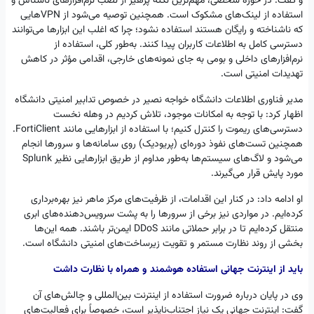
و گفت: در حوزه شخصی، مهم‌ترین نکته پرهیز از نصب نرم‌افزارهای ناشناس و
استفاده از لینک‌های مشکوک است. همچنین توصیه می‌شود از VPNهایی
که ناشناخته و رایگان هستند استفاده نشود؛ چرا که اغلب این ابزارها می‌توانند
دسترسی کامل به اطلاعات کاربران پیدا کنند. به‌طور کلی، استفاده از
نرم‌افزارهای داخلی و بومی به جای نمونه‌های خارجی، اقدامی مؤثر در کاهش
تهدیدات امنیتی است.
مدیر فناوری اطلاعات دانشگاه خواجه نصیر در خصوص تدابیر امنیتی دانشگاه
اظهار کرد: با توجه به امکانات موجود، تلاش کردیم در وهله نخست
دسترسی‌های ریموت را کنترل کنیم؛ با استفاده از ابزارهایی مانند FortiClient.
همچنین تست‌های نفوذ دوره‌ای (پریودیک) روی سامانه‌ها و سرورها انجام
می‌شود و لاگ‌های سیستم‌ها به‌طور مداوم از طریق ابزارهایی نظیر Splunk
مورد پایش قرار می‌گیرند.
او ادامه داد: در کنار این اقدامات، از ظرفیت‌های مرکز ماهر نیز بهره‌برداری
کرده‌ایم. در مواردی نیز برخی از سرورها را به پشت سرویس‌دهنده‌های ابری
منتقل کرده‌ایم تا در برابر حملاتی مانند DDoS ایمن‌تر باشند. همه این‌ها
بخشی از روند نظارت مستمر و تقویت زیرساخت‌های امنیتی دانشگاه است.
باید از اینترنت جهانی استفاده هوشمند و همراه با نظارت داشت
وی در پایان درباره ضرورت استفاده از اینترنت بین‌المللی و چالش‌های آن
گفت: اینترنت جهانی یک نیاز اجتناب‌ناپذیر است، خصوصاً برای فعالیت‌های