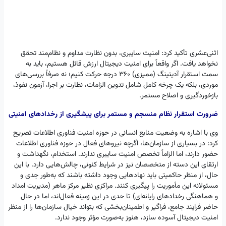
اثنی‌عشری تأکید کرد: امنیت سایبری، بدون نظارت مداوم و نظام‌مند تحقق
نخواهد یافت. اگر واقعاً برای امنیت دیجیتال ارزش قائل هستیم، باید به
سمت استقرار آدیتینگ (ممیزی) ۳۶۰ درجه حرکت کنیم؛ نه صرفاً بررسی‌های
موردی، بلکه یک چرخه کامل شامل تدوین الزامات، نظارت بر اجرا، آزمون نفوذ،
بازخوردگیری و اصلاح مستمر.
ضرورت استقرار نظام منسجم و مستمر برای پیشگیری از رخدادهای امنیتی
وی با اشاره به وضعیت منابع انسانی در حوزه امنیت فناوری اطلاعات تصریح
کرد: در بسیاری از سازمان‌ها، اگرچه نیروهای فعال در حوزه فناوری اطلاعات
حضور دارند، اما الزاماً تخصص امنیت سایبری ندارند. استخدام، نگهداشت و
ارتقای این دسته از متخصصان نیز در شرایط کنونی، چالش‌هایی دارد. با این
حال، از منظر حاکمیتی باید نهادهایی وجود داشته باشند که به‌طور جدی و
مسئولانه این مأموریت را پیگیری کنند. مراکزی نظیر مرکز ماهر (مدیریت امداد
و هماهنگی رخدادهای رایانه‌ای) تا حدی در این زمینه فعال‌اند، اما در حال
حاضر فرایند جامع، فراگیر و اطمینان‌بخشی که بتواند خیال سازمان‌ها را از منظر
امنیت دیجیتال آسوده سازد، هنوز به‌صورت مؤثر وجود ندارد.