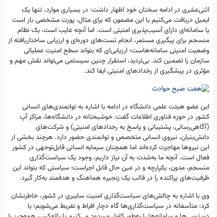
اثنی‌عشری در ادامه سخنان خود اظهار داشت: در بسیاری موارد، تنها یک
ایمیل دریافت می‌کنیم با این مضمون که برای مثال، پورت مشخصی باز است
یا سامانه‌ای دارای آسیب‌پذیری امنیتی است. اما آنچه غایب است، یک نظام
منسجم برای پیگیری مستمر، انجام تست‌های دوره‌ای و ارزیابی ساختاریافته از
وضعیت امنیتی سامانه‌هاست؛ ارزیابی‌ای که بتواند سطح امنیت عملیاتی
سازمان را تضمین کند. بی‌تردید، استقرار چنین سیستمی می‌تواند نقش مهم و
مؤثری در پیشگیری از رخدادهای امنیتی ایفا کند.
این عضو هیئت علمی دانشگاه در ادامه با اشاره به توانمندی‌های انسانی
کشور در حوزه فناوری اطلاعات گفت: خوشبختانه در دانشگاه‌ها، مراکز آپ
(آگاهی‌رسانی، پشتیبانی و پاسخ به رخدادهای امنیتی) و شرکت‌های
دانش‌بنیان، نیروی انسانی متخصص و توانمندی حضور دارد. هرچند بخشی از
این نیروها مهاجرت کرده‌اند اما همچنان سرمایه انسانی قابل‌توجهی در کشور
فعال است. آنچه ما به‌شدت به آن نیاز داریم، وجود یک سیاست‌گذاری
منسجم، مدون، یکپارچه و در عین حال قابل اجراست؛ سیاستی که بتواند این
ظرفیت‌های پراکنده را در قالب یک زنجیره هماهنگ و هدفمند به‌کار گیرد.
وی با اشاره به چالش‌های سیاست‌گذاری امنیت سایبری در کشور، خاطرنشان
کرد: متأسفانه در سیاست‌گذاری‌ها گاه دچار افراط و تفریط می‌شویم؛ یا
دسترسی‌ها و سامانه‌ها را به‌طور کامل مسدود می‌کنیم یا بالعکس، همه‌چیز را