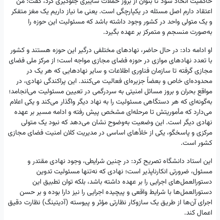
حاکمیت اتخاذ شود تا بتوان از بروز حملات سایبری جلوگیری کرد، گفت: من
اعتقاد دارم اصل مسئله در یکپارچگی است. یعنی ما نیاز داریم یک مغز متفکر
و یک متولی واحد در کشور وجود داشته باشد که مسئولیت این حوزه را
به‌صورت منسجم و متمرکز بر عهده بگیرد.
او ادامه داد: در حال حاضر، نهادهای مختلفی درگیر این حوزه هستند و کشور
با تعدد نهادهای موازی در حوزه فضای مجازی مواجه است؛ از مرکز ملی فضای
مجازی گرفته تا سازمان فناوری اطلاعات و سایر نهادهایی که هر یک در
محدوده‌ای خاص و بعضاً جزیره‌ای فعالیت می‌کنند. این پراکندگی نهادی، در
مواقع بحران و بروز مسائل امنیتی به سردرگمی در تعیین مسئولیت می‌انجامد؛
به‌گونه‌ای که هر دستگاهی مسئولیت را به نهاد دیگر واگذار می‌کند و یکی اعلام
می‌دارد که مأموریتش تا مرحله‌ای مشخص پیش رفته و ادامه مسیر بر عهده
نهادی دیگر است. این وضعیت به‌وضوح نشان می‌دهد که نبود یک متولی
مرکزی و پاسخگو، یکی از خلأهای اساسی در مدیریت کلان امنیت فضای مجازی
کشور است.
این استاد دانشگاه تصریح کرد: در چنین شرایطی، وجود نهادی مقتدر و
مسئول، ضرورتی انکارناپذیر است؛ نهادی که نه‌تنها مسئولیت تدوین
دستورالعمل‌های اجرایی را بر عهده داشته باشد، بلکه توان تطبیق این
دستورالعمل‌ها با شرایط واقعی و پیچیده اجرایی را نیز دارا بوده و بر حسن
اجرای آن‌ها از طریق یک سازوکار نظارتی مؤثر و پیوسته (آدیتینگ) نظارت دقیق
اعمال کند.