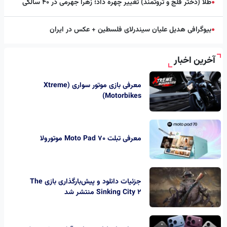
طلا (دختر فلج و ثروتمند) تغییر چهره داد؛ زهرا جهرمی در ۴۰ سالگی
●
بیوگرافی هدیل علیان سیندرلای فلسطین + عکس در ایران
●
آخرین اخبار
معرفی بازی موتور سواری (Xtreme
Motorbikes)
معرفی تبلت Moto Pad 70 موتورولا
جزئیات دانلود و پیش‌بارگذاری بازی The
Sinking City 2 منتشر شد