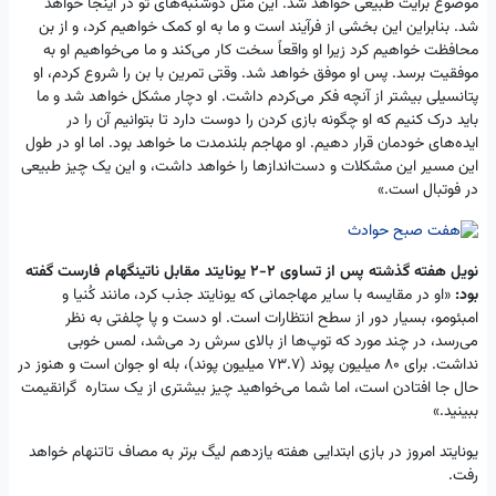
موضوع برایت طبیعی خواهد شد. این مثل دوشنبه‌های تو در اینجا خواهد
شد. بنابراین این بخشی از فرآیند است و ما به او کمک خواهیم کرد، و از بن
محافظت خواهیم کرد زیرا او واقعاً سخت کار می‌کند و ما می‌خواهیم او به
موفقیت برسد. پس او موفق خواهد شد. وقتی تمرین با بن را شروع کردم، او
پتانسیلی بیشتر از آنچه فکر می‌کردم داشت. او دچار مشکل خواهد شد و ما
باید درک کنیم که او چگونه بازی کردن را دوست دارد تا بتوانیم آن را در
ایده‌های خودمان قرار دهیم. او مهاجم بلندمدت ما خواهد بود. اما او در طول
این مسیر این مشکلات و دست‌اندازها را خواهد داشت، و این یک چیز طبیعی
در فوتبال است.»
نویل هفته گذشته پس از تساوی ۲-۲ یونایتد مقابل ناتینگهام فارست گفته
بود:
«او در مقایسه با سایر مهاجمانی که یونایتد جذب کرد، مانند کُنیا و
امبئومو، بسیار دور از سطح انتظارات است. او دست و پا چلفتی به نظر
می‌رسد، در چند مورد که توپ‌ها از بالای سرش رد می‌شد، لمس خوبی
نداشت. برای ۸۰ میلیون پوند (۷۳.۷ میلیون پوند)، بله او جوان است و هنوز در
حال جا افتادن است، اما شما می‌خواهید چیز بیشتری از یک ستاره گرانقیمت
ببینید.»
یونایتد امروز در بازی ابتدایی هفته یازدهم لیگ برتر به مصاف تاتنهام خواهد
رفت.