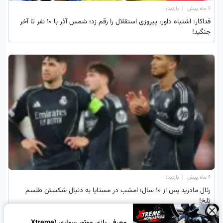
۶ ماه پیش
|
بازدید:
فداکار: اشتباه داور، پیروزی استقلال را رقم زد؛ شمس آذر با 10 نفر تا آخر
جنگید!
۶ ماه پیش
|
بازدید:
رئال مادرید پس از ۱۰ سال؛ امشب در مستایا به دنبال شکستن طلسم
تلخ!
×
معرفی بازی موتور سواری (Xtreme