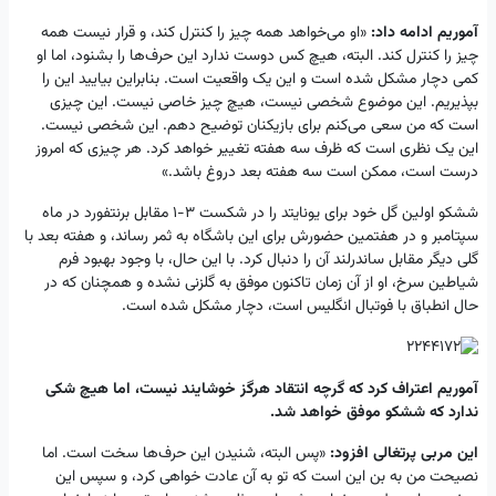
آموریم ادامه داد:
«او می‌خواهد همه چیز را کنترل کند، و قرار نیست همه
چیز را کنترل کند. البته، هیچ کس دوست ندارد این حرف‌ها را بشنود، اما او
کمی دچار مشکل شده است و این یک واقعیت است. بنابراین بیایید این را
بپذیریم. این موضوع شخصی نیست، هیچ چیز خاصی نیست. این چیزی
است که من سعی می‌کنم برای بازیکنان توضیح دهم. این شخصی نیست.
این یک نظری است که ظرف سه هفته تغییر خواهد کرد. هر چیزی که امروز
درست است، ممکن است سه هفته بعد دروغ باشد.»
ششکو اولین گل خود برای یونایتد را در شکست ۳-۱ مقابل برنتفورد در ماه
سپتامبر و در هفتمین حضورش برای این باشگاه به ثمر رساند، و هفته بعد با
گلی دیگر مقابل ساندرلند آن را دنبال کرد. با این حال، با وجود بهبود فرم
شیاطین سرخ، او از آن زمان تاکنون موفق به گلزنی نشده و همچنان که در
حال انطباق با فوتبال انگلیس است، دچار مشکل شده است.
آموریم اعتراف کرد که گرچه انتقاد هرگز خوشایند نیست، اما هیچ شکی
ندارد که ششکو موفق خواهد شد.
این مربی پرتغالی افزود:
«پس البته، شنیدن این حرف‌ها سخت است. اما
نصیحت من به بن این است که تو به آن عادت خواهی کرد، و سپس این