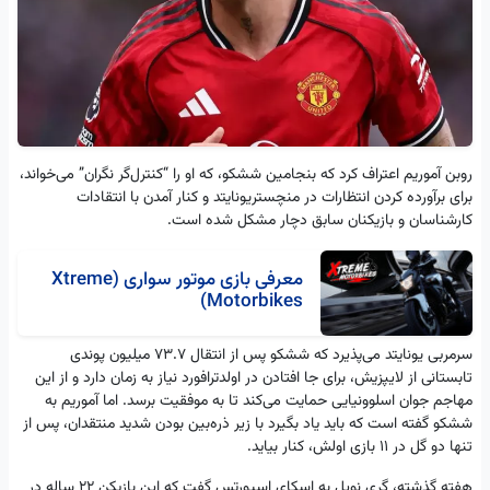
روبن آموریم اعتراف کرد که بنجامین ششکو، که او را “کنترل‌گر نگران” می‌خواند،
برای برآورده کردن انتظارات در منچستریونایتد و کنار آمدن با انتقادات
کارشناسان و بازیکنان سابق دچار مشکل شده است.
معرفی بازی موتور سواری (Xtreme
Motorbikes)
سرمربی یونایتد می‌پذیرد که ششکو پس از انتقال ۷۳.۷ میلیون پوندی
تابستانی از لایپزیش، برای جا افتادن در اولدترافورد نیاز به زمان دارد و از این
مهاجم جوان اسلوونیایی حمایت می‌کند تا به موفقیت برسد. اما آموریم به
ششکو گفته است که باید یاد بگیرد با زیر ذره‌بین بودن شدید منتقدان، پس از
تنها دو گل در ۱۱ بازی اولش، کنار بیاید.
هفته گذشته، گری نویل به اسکای اسپورتس گفت که این بازیکن ۲۲ ساله در