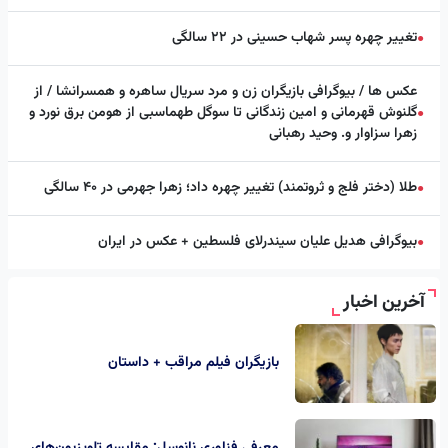
تغییر چهره پسر شهاب حسینی در ۲۲ سالگی
●
عکس ها / بیوگرافی بازیگران زن و مرد سریال ساهره و همسرانشا / از
گلنوش قهرمانی و امین زندگانی تا سوگل طهماسبی از هومن برق نورد و
●
زهرا سزاوار و. وحید رهبانی
طلا (دختر فلج و ثروتمند) تغییر چهره داد؛ زهرا جهرمی در ۴۰ سالگی
●
بیوگرافی هدیل علیان سیندرلای فلسطین + عکس در ایران
●
آخرین اخبار
بازیگران فیلم مراقب + داستان
معرفی فناوری نانوسل; مقایسه تلویزیون‌های