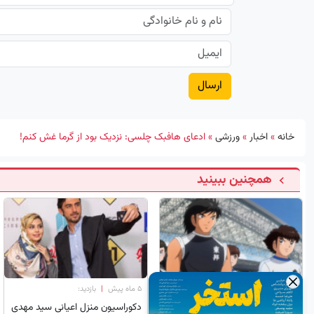
خانه
»
اخبار
»
ورزشی
»
ادعای هافبک چلسی: نزدیک بود از گرما غش کنم!
همچنین ببینید
×
۵ ماه پیش
|
بازدید:
۵ ماه پیش
|
بازدید:
شخصیت های کارتون فوتبالیست
دکوراسیون منزل اعیانی سید مهدی