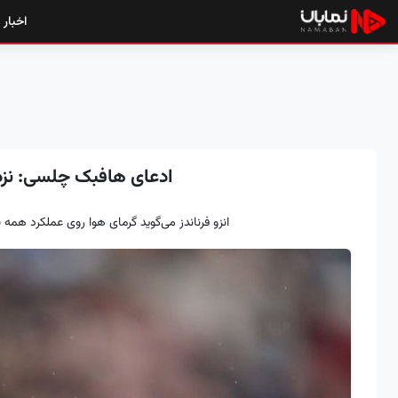
اخبار
ادعای هافبک چلسی: نزد
انزو فرناندز می‌گوید گرمای هوا روی عملکرد همه 