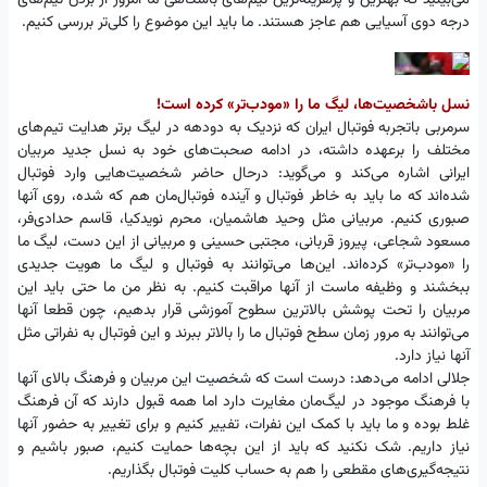
می‌بینید که بهترین و پرهزینه‌ترین تیم‌های باشگاهی ما امروز از بردن تیم‌های
درجه دوی آسیایی هم عاجز هستند. ما باید این موضوع را کلی‌تر بررسی کنیم.
نسل باشخصیت‌ها، لیگ ما را «مودب‌تر» کرده است!
سرمربی باتجربه فوتبال ایران که نزدیک به دودهه در لیگ برتر هدایت تیم‌های
مختلف را برعهده داشته، در ادامه صحبت‌های خود به نسل جدید مربیان
ایرانی اشاره می‌کند و می‌گوید: درحال حاضر شخصیت‌هایی وارد فوتبال
شده‌اند که ما باید به خاطر فوتبال و آینده فوتبال‌مان هم که شده، روی آنها
صبوری کنیم. مربیانی مثل وحید هاشمیان، محرم نویدکیا، قاسم حدادی‌فر،
مسعود شجاعی، پیروز قربانی، مجتبی حسینی و مربیانی از این دست، لیگ ما
را «مودب‌تر» کرده‌اند. این‌ها می‌توانند به فوتبال و لیگ ما هویت جدیدی
ببخشند و وظیفه ماست از آنها مراقبت کنیم. به نظر من ما حتی باید این
مربیان را تحت پوشش بالاترین سطوح آموزشی قرار بدهیم، چون قطعا آنها
می‌توانند به مرور زمان سطح فوتبال ما را بالاتر ببرند و این فوتبال به نفراتی مثل
آنها نیاز دارد.
جلالی ادامه می‌دهد: درست است که شخصیت این مربیان و فرهنگ بالای آنها
با فرهنگ موجود در لیگ‌مان مغایرت دارد اما همه قبول دارند که آن فرهنگ
غلط بوده و ما باید با کمک این نفرات، تفییر کنیم و برای تغییر به حضور آنها
نیاز داریم. شک نکنید که باید از این‌ بچه‌ها حمایت کنیم، صبور باشیم و
نتیجه‌گیری‌های مقطعی را هم به حساب کلیت فوتبال بگذاریم.