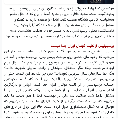
موضوعی که ابهامات فراوانی را درباره آینده کاری این مربی در پرسپولیس به
وجود آورده است. مجید جلالی، مربی باتجربه فوتبال ایران که در حال حاضر
مسئولیت آکادمی باشگاه صنعت نفت آبادان را برعهده دارد، در گفتگوی
مفصل با خبرنگار ورزش سه به این سوال پاسخ داده که آیا با وجود روند
ناامیدکننده فعلی، پرسپولیس باید به مسیر خود با هدایت هاشمیان ادامه
بدهد یا تغییر روی نیمکت قرمزها، بیشتر به سود این تیم پرهوادار خواهد بود.
پرسپولیس از کلیت فوتبال ایران جدا نیست
جلالی در شروع صحبت‌های خود گفت: هنوز خیلی از جاها صحبت‌ از این
می‌شود که وحید برای حضور روی نیمکت پرسپولیس، بی‌تجربه بوده و قبلا کار
سرمربیگری نکرده؛ اما اگر حتی ما این موضوع را هم بپذیریم، یک سوال مهم
ایجاد می‌شود. اینکه مگر استقلال، سپاهان و تراکتور مربیان باتجربه ندارند؟
مگر آنها سال‌های سال سرمربی نبوده‌اند؟ پس چرا شرایط این تیم‌ها حتی از
پرسپولیس هم بدتر است؟ ببینید واقعیت این است که اگر ما بخواهیم
حساب پرسپولیس را از کلیت فوتبال ایران جدا کنیم، اولین و بزرگ‌ترین
اشتباه‌مان را انجام داده‌ایم. من از شما سوال می‌کنم که چرا تیم ملی ما
مشکل دارد؟ شما عملکرد تیم ملی در تورنمنت کافا را هم دیدید. ما باید
بپذیریم که این مشکلات، برآیندی از کلیت فوتبال ماست. باید بپذیریم که
فوتبال ما به شکل سرسام‌آوری نزول کرده است. حالا این نزول در بازی‌های
داخلی کمتر نمود پیدا می‌کند و در بازی‌های خارجی کاملا مشهود می‌شود؛ شما