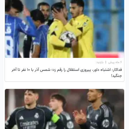
۶ ماه پیش
|
بازدید:
فداکار: اشتباه داور، پیروزی استقلال را رقم زد؛ شمس آذر با 10 نفر تا آخر
جنگید!