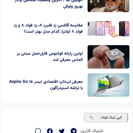
خوئینی ها / آخرین وضعیت سلامتی برادر
بهروز وثوقی
مقایسه گلکسی زد فلیپ ۸، زد فولد ۸ و زد
فولد ۸ اولترا; کدام مدل بهتر است؟
اولین رایانه کوانتومی قابل‌حمل مبتنی بر
الماس معرفی شد
معرفی لپ‌تاپ اقتصادی ایسر Aspire Go 15
با تراشه اسنپدراگون
کپی لینک کوتاه
اشتراک گذاری: