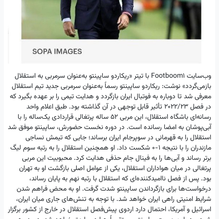
وب‌سایت Footboom1 با تیتر «ریکاردو ساپینتو به‌عنوان سرمربی به استقلال
بازمی‌گردد» نوشت: ریکاردو ساپینتو رسماً به‌عنوان سرمربی جدید تیم استقلال
معرفی شد تا دوباره به فوتبال ایران بازگردد و هدایت تیمی را بر عهده بگیرد که
در فصل ۲۰۲۲/۲۳ تأثیر قابل توجهی در آن گذاشته بود. طبق اعلام واحد
رسانه‌ای باشگاه استقلال، این مربی ۵۲ ساله پرتغالی قراردادی یک‌ساله را با
آبی‌پوشان به امضا رسانده است. در دوره نخست حضورش، ساپینتو موفق شد
استقلال را به قهرمانی در سوپرجام ایران برساند؛ جایی که تیمش نساجی
مازندران را با نتیجه ۱-۰ شکست داد. او همچنین استقلال را به رتبه سوم لیگ
برتر رساند و آبی‌ها را به فینال جام حذفی هدایت کرد. محبوبیت این مربی
پرتغالی در میان هواداران استقلال، یکی از عوامل اصلی بازگشت او به تهران
بود. پس از فصل ناامیدکننده‌ای که استقلال با رتبه نهم به پایان رساند،
درخواست‌ها برای بازگرداندن ساپینتو شدت گرفت. او به محض فراهم شدن
شرایط امنیتی راهی ایران خواهد شد. با توجه به تنش‌های جاری میان ایران،
اسرائیل و آمریکا، احتمال دارد اردوی پیش‌فصل استقلال در خارج از کشور برگزار