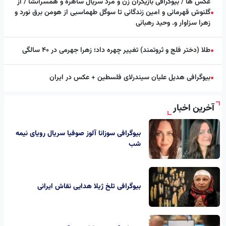
عکس ها / بیوگرافی بازیگران زن و مرد سریال ساهره و همسرانشا / از
گلنوش قهرمانی و امین زندگانی تا سوگل طهماسبی از هومن برق نورد و
●
زهرا سزاوار و. وحید رهبانی
طلا (دختر فلج و ثروتمند) تغییر چهره داد؛ زهرا جهرمی در ۴۰ سالگی
●
بیوگرافی هدیل علیان سیندرلای فلسطین + عکس در ایران
●
آخرین اخبار
بیوگرافی سوزانا آلوز صوفیا سریال رویای نیمه
شب
بیوگرافی تلخ ژیلا هدایی نقاش ایرانی