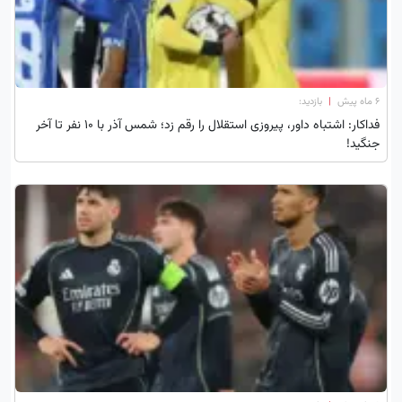
۶ ماه پیش
|
بازدید:
فداکار: اشتباه داور، پیروزی استقلال را رقم زد؛ شمس آذر با 10 نفر تا آخر
جنگید!