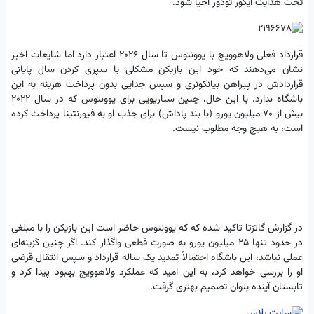
تحت هدایت ایگور تودور احیا شود.
قرارداد فعلی ولاهوویچ با یوونتوس تا سال ۲۰۲۶ اعتبار دارد اما شایعات اخیر
نشان می‌دهند که خود این بازیکن مشکلی با سپری کردن سال پایانی
قراردادش در پیراهن بیانکونری و سپس جدایی بدون پرداخت هزینه به این
باشگاه ندارد. با این حال، چنین سناریویی برای یوونتوس که در سال ۲۰۲۲
بیش از ۷۰ میلیون یورو (با بند پاداش‌) برای جذب او به فیورنتینا پرداخت کرده
است، به‌ هیچ‌ وجه مطلوب نیست.
در گزارش گاتزتا تاکید شده که که یوونتوس حاضر است این بازیکن را با مبلغی
در حدود تنها ۲۵ میلیون یورو به‌ صورت قطعی واگذار کند. اگر چنین گزینه‌ای
عملی نباشد، این باشگاه احتمالاً تمدید یک‌ ساله قرارداد و سپس انتقال قرضی
او را بررسی خواهد کرد، به این امید که عملکرد ولاهوویچ بهبود پیدا کرد و
تابستان آینده بتوان تصمیم بهتری گرفت.