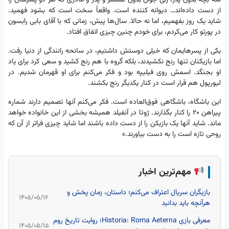
سه بچه بدون پدر، زنی جوان بدون همسر و پدر و مادری که هر دو پسرشان را
از دست داده‌اند… دیوانه‌ کننده است. واقعاً سخت است که بشود فهمید.
شاید یک روز بفهمیم، اما نه حالا. سال‌ها پیش، زمانی که با آقای بابی رابسون
در پورتو کار می‌کردم، برای خودم چنین چیزی اتفاق افتاد.
یکی از پسرهایمان که خیلی دوستش داشتیم، در سانحه رانندگی از دنیا رفت.
اما بازیکنان تنها رنج نکشیدند، بلکه گروه با هم رنج کشید و سعی کرد برای یاد
او بجنگد. اسمش روی فیلیپه بود و فکر می‌کنم برای او قهرمان شدیم. در
لیورپول هم قرار است در کنار یکدیگر رنج بکشند.
این باشگاه، باشگاهی فوق‌العاده است. فکر می‌کنم آنها تصمیم دارند شماره
پیراهن ۲۰ را کنار بگذارند. ژوتا در آنفیلد همیشه بخشی از این خانواده خواهد
ماند. شاید آنها یک بازیکن را از دست داده باشند اما شاید چیزی فراتر از آن که
روحی تازه است را به‌ دست بیاورند.»
مهم‌ترین اخبار
بازیگران سریال اعتراف می‌کنم؛ داستان، زمان پخش و
۱۴۰۵/۰۵/۱۶
هرآنچه باید بدانید
معرفی بازی Historia: Roma Aeterna؛ روایت تاریخ روم
۱۴۰۵/۰۵/۱۵