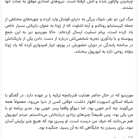
چرخیدن واژگون شده و آتش گرفته است. نیروهای امدادی موفق به نجات آنها
نشدند.
مرگ این دو نفر، شوک بزرگی به دنیای فوتبال وارد کرده و چهره‌های مختلفی از
جمله کریستیانو رونالدو و آرنه اشلوت که از ژوتا به عنوان بازیکنی بسیار خاص
یاد کرده است، پیام تسلیت ارسال کرده‌اند. حالا مورینیو نیز به این جمع
پیوسته و با یادآوری تجربه شخصی‌اش درباره از دست دادن یکی از بازیکنانش
در سانحه رانندگی در دوران حضورش در پورتو، ابراز امیدواری کرده که یاد ژوتا
بتواند روحی تازه به لیورپول ببخشد.
مورینیو که در حال حاضر هدایت فنرباغچه ترکیه را بر عهده دارد، در گفتگو با
شبکه اسکای اسپورت اظهار داشت: «وقتی کسی از دنیا می‌رود، معمولاً همه
می‌گویند چه آدم خوبی بود. اما دیوگو واقعاً پسر خوبی بود. مدیر برنامه‌ او با
من یکی بود، پس طبیعتاً چیزهای زیادی درباره‌اش می‌دانستم. مردم لیورپول
هم می‌دانند که حرف من درست است. او پسری بود که هیچ‌ چیز برایش آسان
نبود، برای رسیدن به جایگاهی که به آن رسید، جنگیده بود.