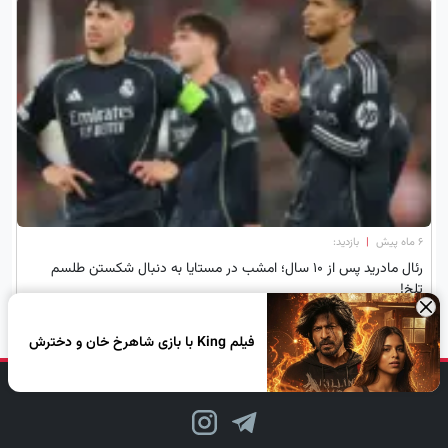
۶ ماه پیش
|
بازدید:
رئال مادرید پس از ۱۰ سال؛ امشب در مستایا به دنبال شکستن طلسم
تلخ!
×
فیلم King با بازی شاهرخ خان و دخترش
دنبال کن، لبخند بزن!