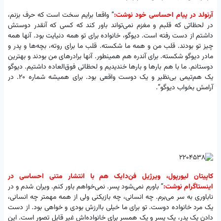
آرنولد در پیام احساسی خود نوشت:
” واقعا برایم سخت است که ‏حرف بزنم،
در لحظاتی که قلبم و مغزم نمی‌تواند باور کند که کسی که ‏آنقدر دوستش
داشتم از دست رفته است. دیوگو، خانواده برای تو ‏همه دنیایت بود. آنها همه
چیز تو بودند. قلب من و همه ما ‏شکسته. قلب ما برای روته، بچه‌ها و پدر و
مادر دیوگو شکسته. برای ‏آندره هم همینطور. آنها برادرهای من بودند و بهترین
دوستانم. ما با ‏هم بارها و بارها خندیدیم و لحظاتی فوق‌العاده داشتیم. دیوگو
یک ‏هم‌تیمی بی‌نظیر و یک دوست واقعی بود. برای همیشه شماره 20. ‏در
آرامش بخواب دیوگو”. ‏
کاپیتان لیورپول، ویرژیل فن‌دایک هم با انتشار متنی احساسی در
‏اینستاگرام نوشت:
” باورم نمی‌شود پسر. نمی‌خواهم باور کنم. ویران ‏شدم و در
ناباوری به سر می‌برم. چه انسانی، چه بازیکنی ولی از همه ‏مهمتر چه انسانی،
یک مرد خانواده دوست. تو برای ما خیلی باارزش ‏بودی و خواهی بود. از دست
دادن یک پدر، یک پسر و یک همسر ‏برای خانواده‌اش غیر قابل تصور است. این