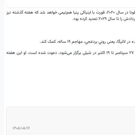
در الچه، تحت هدایت ادر سارابیا، دستیار سابق کیکه ستین در کادر فنی بارسلونا در سال ۲۰۲۰، فورت با اینیاکی پنیا هم‌تیمی خواهد شد که هفته گذشته نیز
هکتور فورت توسط پاکو گایاردو برای آماده‌سازی جام جهانی زیر ۲۰ سال که از ۲۷ سپتامبر تا ۱۹ اکتبر در شیلی برگزار می‌شود، دعوت شده است. او این هفته
۱۴۰۵/۰۵/۱۶