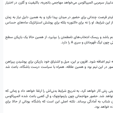
بار سرمربی المپیاکوس می‌خواهد مهاجمی باتجربه، باکیفیت و گلزن در اختیار
را که در اینتر فرصت چندانی برای حضور در میدان پیدا نکرد و به همین دلیل نیاز به زمان
از این شرایط، او را نه برای «اکنون» بلکه برای پوشش استراتژیک ماه‌های حساس
مهاجم باشد و ریسک انتخاب‌های نامطمئن را بپذیرد، از همین حالا یک بازیکن سطح
 لیگ قهرمانان و سری A را دارد.
ز به تیم اضافه شود. افزون بر این، میل و اشتیاق خود بازیکن برای پوشیدن پیراهن
ر در این تیم بود و همین علاقه، همراه با سیاست درست باشگاه، باعث شد
رِنتی کار خواهد کرد، به تدریج شرایط بدنی‌اش را ارتقا خواهد داد و زمانی که
 خواهد شد. حضور مهاجمانی چون یارمولچوک و ال کعبی باعث شده المپیاکوس
ن شتاب به آمادگی برساند. نکته اصلی این است که باشگاه یونانی از حالا برای
ه خواهد بود.