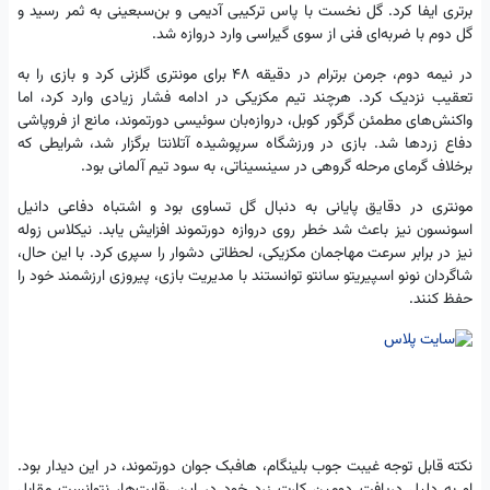
برتری ایفا کرد. گل نخست با پاس ترکیبی آدیمی و بن‌سبعینی به ثمر رسید و
گل دوم با ضربه‌ای فنی از سوی گیراسی وارد دروازه شد.
در نیمه دوم، جرمن برترام در دقیقه ۴۸ برای مونتری گلزنی کرد و بازی را به
تعقیب نزدیک کرد. هرچند تیم مکزیکی در ادامه فشار زیادی وارد کرد، اما
واکنش‌های مطمئن گرگور کوبل، دروازه‌بان سوئیسی دورتموند، مانع از فروپاشی
دفاع زردها شد. بازی در ورزشگاه سرپوشیده آتلانتا برگزار شد، شرایطی که
برخلاف گرمای مرحله گروهی در سینسیناتی، به سود تیم آلمانی بود.
مونتری در دقایق پایانی به دنبال گل تساوی بود و اشتباه دفاعی دانیل
اسونسون نیز باعث شد خطر روی دروازه دورتموند افزایش یابد. نیکلاس زوله
نیز در برابر سرعت مهاجمان مکزیکی، لحظاتی دشوار را سپری کرد. با این حال،
شاگردان نونو اسپیریتو سانتو توانستند با مدیریت بازی، پیروزی ارزشمند خود را
حفظ کنند.
نکته قابل توجه غیبت جوب بلینگام، هافبک جوان دورتموند، در این دیدار بود.
او به دلیل دریافت دومین کارت زرد خود در این رقابت‌ها، نتوانست مقابل