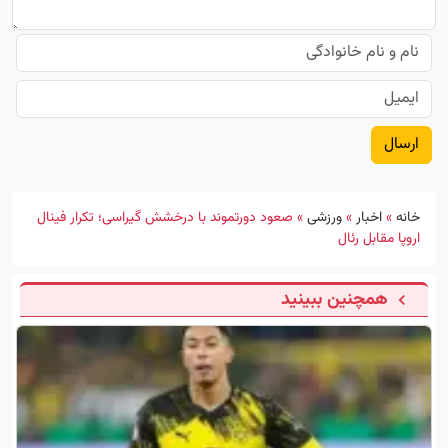
خانه
»
اخبار
»
ورزشی
»
صعود دورتموند با درخشش گیراسی؛ تکرار فینال
اروپا مقابل رئال
همچنین ببینید