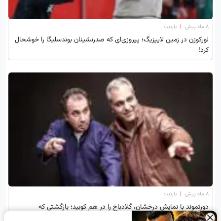
۸ ماه پیش
|
بازدید:
لورکوزن در زمین لایپزیگ؛ پیروزی‌ای که صدرنشینان بوندسلیگا را خوشحال
کرد!
۸ ماه پیش
|
بازدید:
دورتموند با نمایش درخشان، گلادباخ را در هم کوبید؛ بازگشتی که
بوندسلیگا را لرزاند!
×