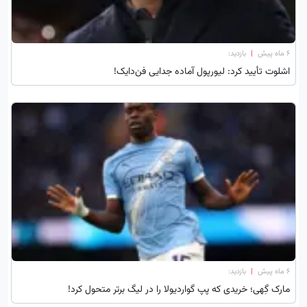
۶ ماه پیش
|
بازدید:
اشلوت تأیید کرد: لیورپول آماده جدایی فن‌دایک!
۶ ماه پیش
|
بازدید:
مارک گِهی؛ خریدی که پپ گواردیولا را در لیگ برتر متحول کرد!