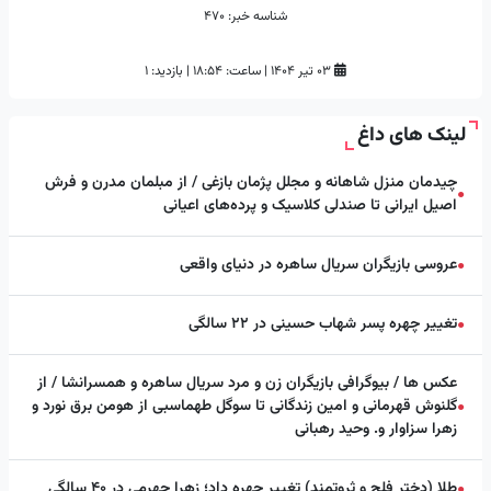
شناسه خبر:
470
۰۳ تیر ۱۴۰۴
|
ساعت:
۱۸:۵۴
|
بازدید: 1
لینک های داغ
چیدمان منزل شاهانه و مجلل پژمان بازغی / از مبلمان مدرن و فرش
●
اصیل ایرانی تا صندلی کلاسیک و پرده‌های اعیانی
عروسی بازیگران سریال ساهره در دنیای واقعی
●
تغییر چهره پسر شهاب حسینی در ۲۲ سالگی
●
عکس ها / بیوگرافی بازیگران زن و مرد سریال ساهره و همسرانشا / از
گلنوش قهرمانی و امین زندگانی تا سوگل طهماسبی از هومن برق نورد و
●
زهرا سزاوار و. وحید رهبانی
طلا (دختر فلج و ثروتمند) تغییر چهره داد؛ زهرا جهرمی در ۴۰ سالگی
●