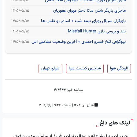
مارال سریال کوری کیست؟ + بیوگرافی سحر لطفی
۱۴۰۵/۰۵/۱۵
ماجرای بازیگر شدن هانا دختر مهران غفوریان
۱۴۰۵/۰۵/۱۵
بازیگران سریال رویای نیمه شب + اسامی و نقش ها
۱۴۰۵/۰۵/۱۵
نقد و بررسی بازی Mistfall Hunter
۱۴۰۵/۰۵/۱۵
بیوگرافی تلخ خسرو احمدی + آخرین وضعیت سلامتی اش
۱۴۰۵/۰۵/۱۵
آلودگی هوا
شاخص کیفیت هوا
هوای تهران
شناسه خبر:
404644
۱۵ بهمن ۱۴۰۴
|
ساعت:
۹:۲۲
|
بازدید: 3
لینک های داغ
چیدمان منزل شاهانه و مجلل پژمان بازغی / از مبلمان مدرن و فرش