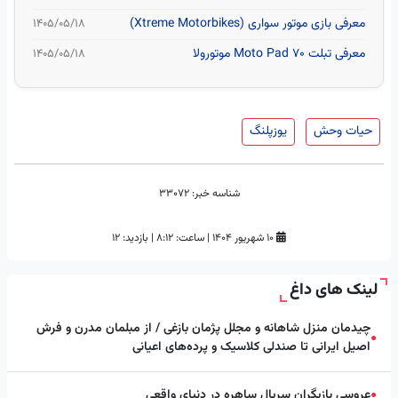
معرفی بازی موتور سواری (Xtreme Motorbikes)
۱۴۰۵/۰۵/۱۸
معرفی تبلت Moto Pad 70 موتورولا
۱۴۰۵/۰۵/۱۸
حیات وحش
یوزپلنگ
شناسه خبر:
33072
۱۰ شهریور ۱۴۰۴
|
ساعت:
۸:۱۲
|
بازدید: 12
لینک های داغ
چیدمان منزل شاهانه و مجلل پژمان بازغی / از مبلمان مدرن و فرش
●
اصیل ایرانی تا صندلی کلاسیک و پرده‌های اعیانی
عروسی بازیگران سریال ساهره در دنیای واقعی
●