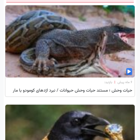
۶ ماه پیش
|
بازدید:
حیات وحش ؛ مستند حیات وحش حیوانات / نبرد اژدهای کومودو با مار