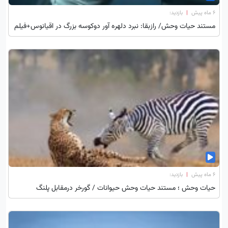
۶ ماه پیش
|
بازدید:
مستند حیات وحش/ رازبقا: نبرد دلهره آور دوکوسه‌ بزرگ در اقیانوس+فیلم
۶ ماه پیش
|
بازدید:
حیات وحش ؛ مستند حیات وحش حیوانات / گورخر درمقابل پلنگ