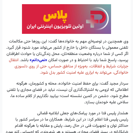
وی همچنین در توصیه‌ای مهم به خانواده‌ها گفت: این روزها حتی مکالمات
تلفنی معمولی با بستگان داخل یا خارج از کشور می‌تواند مورد شنود قرار گیرد.
اگر کسی از شما درباره وضعیت منطقه‌تان، محل زندگی‌تان یا حوادث اطرافتان
پرسید، پاسخ شما باید با احتیاط و در صورت امکان
«نمی‌دانم»
باشد.
انتقال
جزئیات شرایط و اتفاقات، به‌ویژه از مناطق حساس، حتی از روی دلسوزی
خانوادگی، می‌تواند به ابزاری علیه امنیت کشور بدل شود.
سردار مجید گفت: برای حفظ امنیت خانواده، محله و کشورمان، هرگونه
اطلاعاتی که لزومی به اشتراک‌گذاری آن نیست، نباید در فضای مجازی یا تلفنی
مطرح شود، دشمن در کمین نشسته است؛ بیایید نگذاریم از کلام ساده ما،
سلاحی علیه خودمان بسازد.
هشدار پلیس فتا در مورد پیامک‌های جعلی ابلاغیه قضائی
رئیس پلیس فتا اعلام کرد: در این شرایط، همکاران ما در سراسر کشور با
حداکثر توان و تجهیزات فنی در حال رصد، پایش و مقابله با هرگونه اقدام
خرابکارانه در بستر فضای مجازی هستند و هر شهروندی که احساس کند مورد