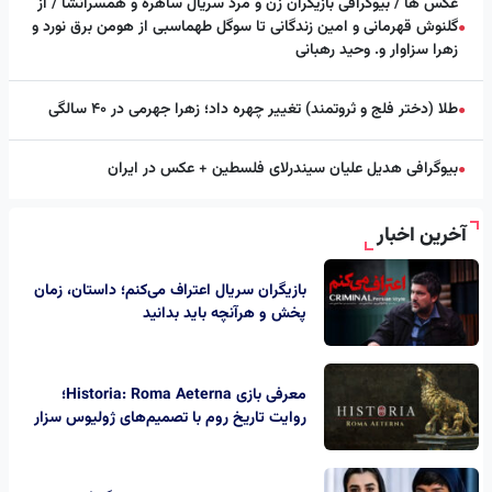
عکس ها / بیوگرافی بازیگران زن و مرد سریال ساهره و همسرانشا / از
گلنوش قهرمانی و امین زندگانی تا سوگل طهماسبی از هومن برق نورد و
●
زهرا سزاوار و. وحید رهبانی
طلا (دختر فلج و ثروتمند) تغییر چهره داد؛ زهرا جهرمی در ۴۰ سالگی
●
بیوگرافی هدیل علیان سیندرلای فلسطین + عکس در ایران
●
آخرین اخبار
بازیگران سریال اعتراف می‌کنم؛ داستان، زمان
پخش و هرآنچه باید بدانید
معرفی بازی Historia: Roma Aeterna؛
روایت تاریخ روم با تصمیم‌های ژولیوس سزار