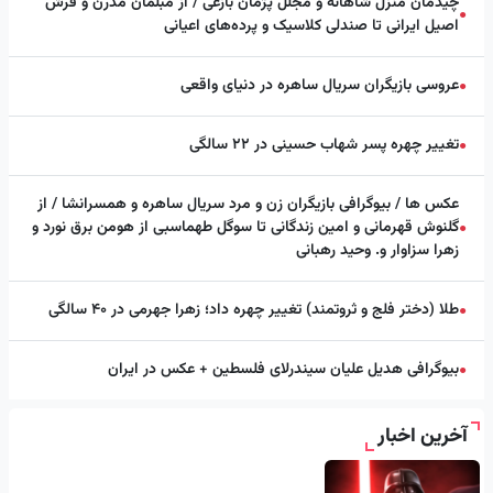
چیدمان منزل شاهانه و مجلل پژمان بازغی / از مبلمان مدرن و فرش
●
اصیل ایرانی تا صندلی کلاسیک و پرده‌های اعیانی
عروسی بازیگران سریال ساهره در دنیای واقعی
●
تغییر چهره پسر شهاب حسینی در ۲۲ سالگی
●
عکس ها / بیوگرافی بازیگران زن و مرد سریال ساهره و همسرانشا / از
گلنوش قهرمانی و امین زندگانی تا سوگل طهماسبی از هومن برق نورد و
●
زهرا سزاوار و. وحید رهبانی
طلا (دختر فلج و ثروتمند) تغییر چهره داد؛ زهرا جهرمی در ۴۰ سالگی
●
بیوگرافی هدیل علیان سیندرلای فلسطین + عکس در ایران
●
آخرین اخبار