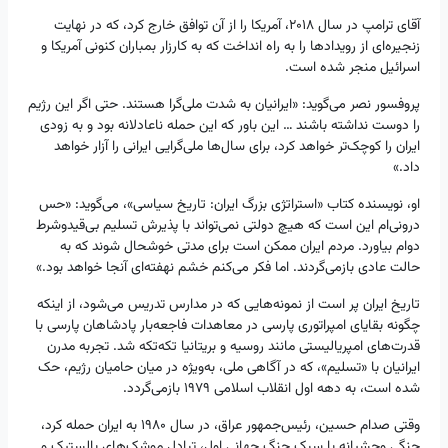
آقای ترامپ در سال ۲۰۱۸، آمریکا را از آن توافق خارج کرد، که در نهایت
زنجیره‌ای از رویدادها را به راه انداخت که به کارزار بمباران کنونی آمریکا و
اسرائیل منجر شده است.
پروفسور نصر می‌گوید: «ایرانیان به شدت ملی‌گرا هستند. حتی اگر این رژیم
را دوست نداشته باشند … این باور که این حمله ناعادلانه بود و به زودی
ایران را کوچک‌تر خواهد کرد، برای سال‌ها ملی‌گرایی ایرانی را آزار خواهد
داد.»
او، نویسنده کتاب «استراتژی بزرگ ایران: تاریخ سیاسی»، می‌گوید: «حس
درونی‌ام این است که هیچ دولتی نمی‌تواند با پذیرش تسلیم بی‌قیدوشرط
دوام بیاورد. مردم ایران ممکن است برای مدتی خوشحال شوند که به
حالت عادی بازمی‌گردند. اما فکر می‌کنم خشم نهفته‌ای آنجا خواهد بود.»
تاریخ ایران پر است از نمونه‌هایی که در مدارس تدریس می‌شود، از اینکه
چگونه بقایای امپراتوری پارسی در معاهدات فاجعه‌بار پادشاهان پارسی با
قدرت‌های امپریالیستی مانند روسیه و بریتانیا تکه‌تکه شد. تجربه مدرن
ایرانیان با «تسلیم»، که در آگاهی ملی، به‌ویژه در میان حامیان رژیم، حک
شده است، به دهه اول انقلاب اسلامی ۱۹۷۹ بازمی‌گردد.
وقتی صدام حسین، رئیس‌جمهور عراق، در سال ۱۹۸۰ به ایران حمله کرد،
جنگی وحشیانه با سبک جنگ جهانی اول، تبادل موشک‌های بالستیک و