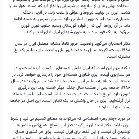
استفاده نهایی عراق از سلاح‌های شیمیایی را آغاز کرد که صدها هزار نفر را
کشت. ایران در نهایت نیروهای عراقی را عقب راند، در آنچه «جنگ
تحمیلی» نامید. اما جمهوری اسلامی تازه‌ تأسیس سپس به حمله ادامه
داد. در آن روزها، آبی که از فواره گورستان وسیع جنوب تهران فوران
می‌کرد، به رنگ قرمز بود تا به خون شهدای ایران ادای احترام کند.
دکتر احمدیان می‌گوید وضعیت امروز کاملاً مشابه معضل ایران در سال
۱۹۸۸ نیست، اگرچه تمایل به حفظ غرور ملی و اجتناب از تسلیم یک نخ
مشترک است.
«نکته مهم این است که ایران دانش هسته‌ای را کسب کرده است، و در
هر سناریوی آینده، ایران فناوری هسته‌ای خود را بازسازی خواهد کرد. در
نتیجه، این حمله به تسلیم ایران منجر نخواهد شد.»او می‌گوید: «در سال
۱۹۸۸، جامعه پس از هشت سال جنگ، دیگر خسته بود. این درگیری
کنونی تازه شروع شده است. دولت تحت فشار است، اما ما مورد حمله
قرار گرفته‌ایم. ایران در حال واکنش به یک تجاوز است. این اصل در جامعه
بسیار بازتاب دارد.»
در مورد «جام زهر» اصطلاحی که می‌تواند به معنای تسلیم بی قید و شرط
ایران باشد، دکتر احمدیان می‌گوید: «در این مقطع، هیچ‌کس حاضر به
نوشیدن آن نیست و این فقط برای ایران نیست، برای هر کشوری صدق
می‌کند. مورد حمله قرار می‌گیرید، سپس از شما خواسته می‌شود مذاکره