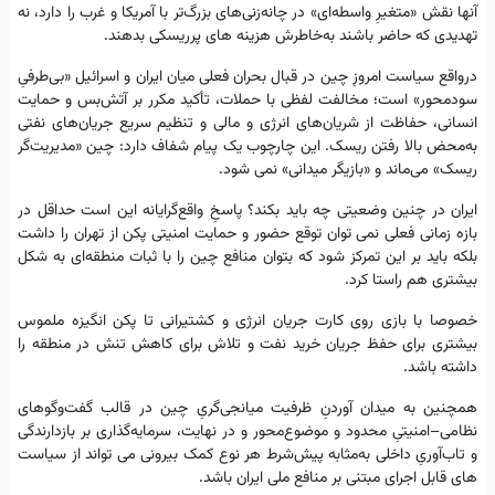
آنها نقش «متغیرِ واسطه‌ای» در چانه‌زنی‌های بزرگ‌تر با آمریکا و غرب را دارد، نه
تهدیدی که حاضر باشند به‌خاطرش هزینه های پرریسکی بدهند.
درواقع سیاست امروزِ چین در قبال بحران فعلی میان ایران و اسرائیل «بی‌طرفیِ
سودمحور» است؛ مخالفت لفظی با حملات، تأکید مکرر بر آتش‌بس و حمایت
انسانی، حفاظت از شریان‌های انرژی و مالی و تنظیم سریع جریان‌های نفتی
به‌محض بالا رفتن ریسک. این چارچوب یک پیام شفاف دارد: چین «مدیریت‌گر
ریسک» می‌ماند و «بازیگر میدانی» نمی شود.
ایران در چنین وضعیتی چه باید بکند؟ پاسخِ واقع‌گرایانه این است حداقل در
بازه زمانی فعلی نمی توان توقع حضور و حمایت امنیتی پکن از تهران را داشت
بلکه باید بر این تمرکز شود که بتوان منافع چین را با ثبات منطقه‌ای به شکل
بیشتری هم راستا کرد.
خصوصا با بازی روی کارت جریان انرژی و کشتیرانی تا پکن انگیزه ملموس
بیشتری برای حفظ جریان خرید نفت و تلاش برای کاهش تنش در منطقه را
داشته باشد.
همچنین به میدان آوردنِ ظرفیت میانجی‌گریِ چین در قالب گفت‌وگوهای
نظامی–امنیتیِ محدود و موضوع‌محور و در نهایت، سرمایه‌گذاری بر بازدارندگی
و تاب‌آوریِ داخلی به‌مثابه پیش‌شرط هر نوع کمک بیرونی می تواند از سیاست
های قابل اجرای مبتنی بر منافع ملی ایران باشد.