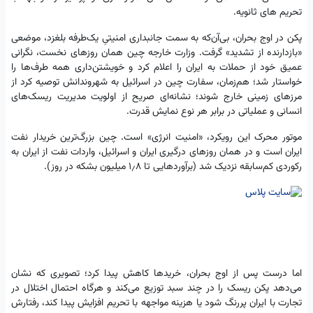
تحریم های ثانویه.
پکن در اوج بحران، بی‌آن‌که به سمت جانبداری امنیتیِ یک‌طرفه بلغزد، موضعی
«بازدارنده از تشدید» گرفت. وزارت خارجه چین همان روزهای نخست، نگرانی
عمیق خود از حملات به ایران را اعلام کرد و خویشتن‌داری همه طرف‌ها را
خواستار شد؛ هم‌زمان، سفارت چین در اسرائیل به شهروندانش توصیه کرد از
مرزهای زمینی خارج شوند؛ نشانه‌ای صریح از اولویت مدیریت ریسک‌های
انسانی و عملیاتی در برابر هر نوع نمایش قدرت.
موتور محرک این رویکرد، «امنیت انرژی» است. چین بزرگ‌ترین خریدار نفت
ایران است و در همان روزهای درگیری ایران و اسرائیل، واردات نفت از ایران به
رکوردی کم‌سابقه نزدیک شد (برآوردهایی تا ۱٫۸ میلیون بشکه در روز).
اما درست پس از اوج بحران، خریدها کاهش پیدا کرد؛ تصویری که نشان
می‌دهد پکن ریسک را در چند سبد توزیع می‌کند و هرگاه احتمال اختلال در
تجارت با ایران پررنگ شود یا هزینه مواجهه با تحریم افزایش پیدا کند، رفتارش