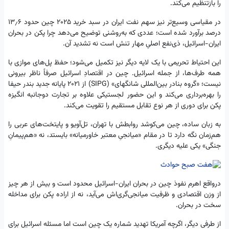
را بازتنظیم می‌کند.
در مقیاسی وسیع‌تر نیز سهم نفت ایران در سبد خرید ۲۰۲۵ چین حدود ۱۳٫۶
درصد برآورد شده است؛ عددی که به‌روشنی توضیح می‌دهد چرا پکن در بحران
ایران-اسرائیل، ذی‌نفع اصلیِ مهار تنش است نه تشدید آن.
این احتیاط تحریمی با یک لایه دیگر نیز تکمیل می‌شود؛ حفظ پل‌های موازی با
همه طرف‌ها، از جمله اسرائیل. چین در اقتصادِ اسرائیل صرفاً ناظر بیرونی
نیست؛ «گروه بنادر بین‌المللی شانگهای» (SIPG) از ۲۰۲۱ پایانه جدید بندر حیفا
را بهره‌برداری می‌کند و این حضور لجستیکی علاوه بر تجارت دوجانبه انگیزه
پکن برای دوری از هر نوع تقابل مستقیم را تقویت می‌کند.
به زبان ساده، چین می‌کوشد روابطش با تهران، تل‌آویو و پایتخت‌های عربی را
هم‌زمان نگه دارد تا در مقام «میانجیِ معتبر خاورمیانه» بایستد، نه «هم‌پیمانِ
جنگی» یکی علیه دیگری.
درواقع اهرم نفوذ چین در بحران ایران-اسرائیل محدود است و بیش از هر چیز
از وزن اقتصادی و ظرفیت میانجی‌گری‌اش می‌آید، نه از اراده پکن برای مداخله
سخت در بحران.
از طرفی دیگر، اگرچه آمریکا تهدید شماره یک چین است اما مسئله اسرائیل برای