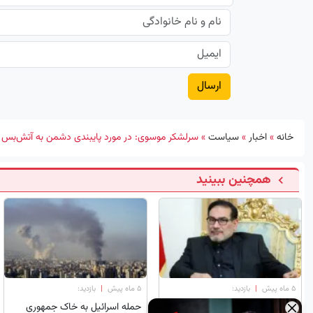
خانه
»
اخبار
»
سیاست
»
سرلشکر موسوی: در مورد پایبندی دشمن به آتش‌بس تر
همچنین ببینید
۵ ماه پیش
|
بازدید:
۵ ماه پیش
|
بازدید:
عکس دیده نشده از جوانی شهید
حمله اسرائیل به خاک جمهوری
×