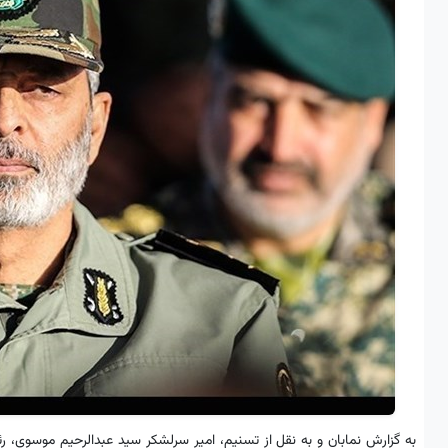
به گزارش نمابان و به نقل از تسنیم،‌ امیر سرلشکر سید عبدالرحیم موسوى، 