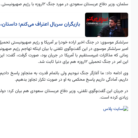
سلمان، وزیر دفاع عربستان سعودی در مورد جنگ ١٢روزه با رژیم صهیونیستى و آمریکا و همچنین موضوعات منطقه‌اى و دوجانبه، رایزنى و گفت‌وگو کرد.
بازیگران سریال اعتراف می‌کنم؛ داستان، 
سرلشکر موسوی: در جنگ اخیر اراده خودرا بر آمریکا و رژیم صهیونیستی تحمیل
امیر سرلشکر موسوى در این گفت‌وگوی تلفنی با بیان اینکه تهاجم رژیم صهیونیس
این امر در جنگ تحمیلى ١٢روزه هم براى دنیا ثابت شد.
وی ادامه داد: ما آغازگر جنگ نبودیم ولى باتمام قدرت به متجاوز پاسخ دادیم 
داریم، آمادگی داریم پاسخ محکمى به او در صورت تکرار تجاوز بدهیم.
در جریان این گفت‌وگوی تلفنی، وزیر دفاع عربستان سعودى هم بیان کرد: دو
زیادى کرده است.