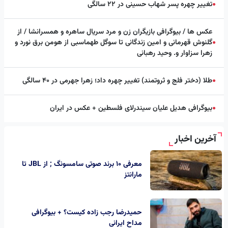
تغییر چهره پسر شهاب حسینی در ۲۲ سالگی
●
عکس ها / بیوگرافی بازیگران زن و مرد سریال ساهره و همسرانشا / از
گلنوش قهرمانی و امین زندگانی تا سوگل طهماسبی از هومن برق نورد و
●
زهرا سزاوار و. وحید رهبانی
طلا (دختر فلج و ثروتمند) تغییر چهره داد؛ زهرا جهرمی در ۴۰ سالگی
●
بیوگرافی هدیل علیان سیندرلای فلسطین + عکس در ایران
●
آخرین اخبار
معرفی 10 برند صوتی سامسونگ ; از JBL تا
مارانتز
حمیدرضا رجب‌ زاده کیست؟ + بیوگرافی
مداح ایرانی