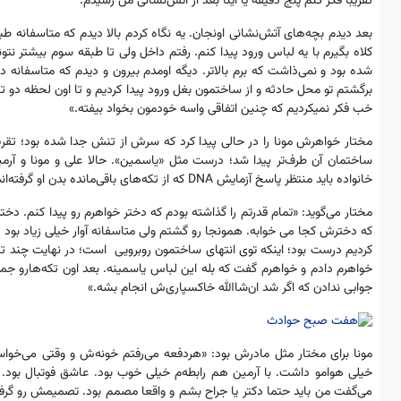
تقریبا فکر کنم پنج دقیقه یا اینا بعد از آتش‌نشانی من رسیدم.
بعد دیدم بچه‌های آتش‌نشانی اونجان. یه نگاه کردم بالا دیدم که متاسفانه طبق
کلاه بگیرم با یه لباس ورود پیدا کنم. رفتم داخل ولی تا طبقه سوم بیشتر نتو
شده بود و نمی‌ذاشت که برم بالاتر. دیگه اومدم بیرون و دیدم که متاسفانه
برگشتم تو محل حادثه و از ساختمون بغل ورود پیدا کردیم و تا اون لحظه دو تا 
خب فکر نمیکردیم که چنین اتفاقی واسه خودمون بخواد بیفته.»
مختار خواهرش مونا را در حالی پیدا کرد که سرش از تنش جدا شده بود؛ تقریب
ساختمان آن طرف‌تر پیدا شد؛ درست مثل «یاسمین». حالا علی و مونا و آرمین
خانواده باید منتظر پاسخ آزمایش DNA که از تکه‌های باقی‌مانده بدن او گرفته‌اند، بمانند تا اگر با تست پدر و مادرش تطابقت داشت، او را هم به خاک بسپارند.
مختار می‌گوید: «تمام قدرتم را گذاشته بودم که دختر خواهرم رو پیدا کنم. د
که دخترش کجا می خوابه. همونجا رو ‌گشتم ولی متاسفانه آوار خیلی زیاد بود 
کردیم درست بود؛ اینکه توی انتهای ساختمون روبرویی است؛ در نهایت چند تا 
خواهرم دادم و خواهرم گفت که بله این لباس یاسمینه. بعد اون تکه‌هارو جمع 
جوابی ندادن که اگر شد ان‌شاالله خاکسپاری‌ش انجام بشه.»
مونا برای مختار مثل مادرش بود: «هردفعه می‌رفتم خونه‌ش و وقتی می‌خواست
خیلی هوامو داشت. با آرمین هم رابطه‌م خیلی خوب بود. عاشق فوتبال بود. 
‌می‌گفت من باید حتما دکتر یا جراح بشم و واقعا مصمم بود. تصمیمش رو گ