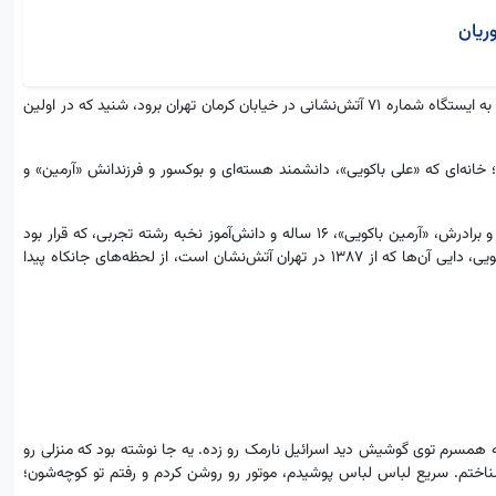
ریان
بامداد جمعه 23 خرداد، وقتی مختار با صدای انفجار از خواب بیدار شده بود تا به ایستگاه شماره 71 آتش‌نشانی در خیابان کرمان تهران برود، شنید که در اولین
؛ خانه‌ای که «علی باکویی»، دانشمند هسته‌ای و بوکسور و فرزندانش «آرمین» و
«یاسمین باکویی»، 23 ساله و دانشجوی کارشناسی ارشد دانشگاه شریف بود و برادرش، «آرمین باکویی»، 16 ساله و دانش‌آموز نخبه رشته تجربی، که قرار بود
سال بعد در کنکور تجربی و در آرزوی پزشک شدن، شرکت کند. حالا مختار باکویی، دایی آن‌ها که از 1387 در تهران آتش‌نشان است، از لحظه‌های جانکاه پیدا
فعه همسرم توی گوشیش دید اسرائیل نارمک رو زده. یه جا نوشته بود که منزلی رو
ختم. سریع لباس لباس پوشیدم، موتور رو روشن کردم و رفتم تو کوچه‌شون؛