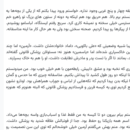
ه چهار و پنج غربی وجود نداره. خواستم ورود پیدا بکنم که از یکی از بچه‌ها یه
نستم برم بالا. هم حریق بود هم اینکه یه دونه از ستون های بزرگ تو راهرو خم
 دسترسی خیلی سخته و نمیشه کاری کرد. سریع رفتم ایستگاه، لباسامو پوشیدم.
از پیکرها رو پیدا کردیم. صحنه سختی بود ولی به هر حال کار ما اینه متاسفانه.
ا شبیه وضعیتی که «علی باکویی»، داماد خانواده‌شان داشت. «آرمین» اما چند
 خاکسپاری شده‌اند اما «یاسمین» هنوز نه؛ مسئولان پزشکی قانونی گفته‌اند
ختری که نخبه بود و عشق داییش. رابطه‌مون با هم خیلی خوب بود. من میدونستم
تا اینکه دو روز طول کشید تا پیداش بکنیم. متاسفانه چیزی که ما حدس و گمان
تیکه بدن پیدا کردیم که تکه‌هایی از لباس و جوراب همراهش بود. اونارو نشون
کردیم توی یه کیسه فریزر و فرستادیم پزشکی قانونی که البته هنوزم که هنوزه
م بیام بیرون دو تا کیسه به من فقط غذا و اسباب‌بازی واسه بچه‌ها می‌داد.
اسم همه بازیکنا رو حفظ بود. جدا از فوتبالش علاقه شدید به پزشکی داشت.
رفته بود. منم بهش می‌گفتم آرمین خیلی خوشحالم که توی این سن تصمیمت رو