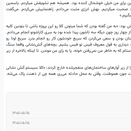
این برای من خیلی خوشحال کننده بود. همیشه هم تشویقش میکردم. یاسمین
د صحبت میکردیم. بهش انرژی مثبت می‌دادم. راهنماییش می‌کردم. می‌گفت
بگیرم.»
ود: «به من گفته بودن که شما میتونی کلا رو این پروژه باشی تا بتونین کلیه
 چهار روز چون دیگه سه تاشون پیدا شده بود یه سری کاراشونو انجام می‌دادم.
ان بودن و سعی می‌کردن که سریع خودشون کار رو انجام بدن. سریع اونا رو
حاظ دیداری به قول معروف فیس تو فیس بشیم. بچه‌های آتش‌نشانی واقعا سنگ
م که به خاطر من نمی‌رفتن خونه، پا به پای من موندن. تا اینکه بالاخره از زیر
ه روزهای جنگ، در عملیات بود؛ او و همکارانش حداقل 15 پیکر را از زیر آوارهای ساختمان‌های منفجرشده خارج کردند: «کلا سیستم آتش نشانی
نجات جون هموطنت. وقتی به محل حادثه می‌ری همه چی از ذهنت پاک می‌شه.
۱۴۰۵/۰۵/۱۵
۱۴۰۵/۰۵/۱۵