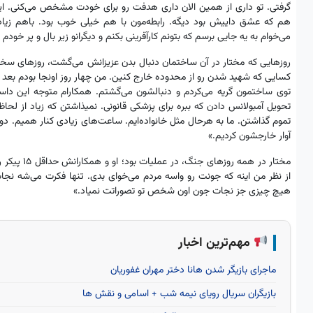
گرفتی. تو داری از همین الان داری هدفت رو برای خودت مشخص می‌کنی. 
هم که عشق داییش بود دیگه. رابطه‌مون با هم خیلی خوب بود. باهم زیا
می‌خوام به یه جایی برسم که بتونم کارآفرینی بکنم و دیگرانو زیر بال و پر خودم 
روزهایی که مختار در آن ساختمان دنبال بدن عزیزانش می‌گشت، روزهای سختی ب
کسایی که شهید شدن رو از محدوده خارج کنین. من چهار روز اونجا بودم بعد از
توی ساختمون گریه می‌کردم و دنبالشون می‌گشتم. همکارام متوجه این داست
تحویل آمبولانس دادن که ببره برای پزشکی قانونی. نمیذاشتن که زیاد از ل
تموم گذاشتن. ما به هرحال مثل خانواده‌ایم. ساعت‌های زیادی کنار همیم. دوستا
آوار خارجشون کردیم.»
مختار در هم
از نظر من اینه که جونت رو واسه مردم می‌خوای بدی. تنها فکرت می‌شه 
هیچ چیزی جز نجات جون اون شخص تو تصوراتت نمیاد.»
مهم‌ترین اخبار
ماجرای بازیگر شدن هانا دختر مهران غفوریان
بازیگران سریال رویای نیمه شب + اسامی و نقش ها