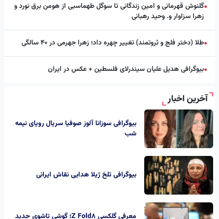
گلنوش قهرمانی و امین زندگانی تا سوگل طهماسبی از هومن برق نورد و
●
زهرا سزاوار و. وحید رهبانی
طلا (دختر فلج و ثروتمند) تغییر چهره داد؛ زهرا جهرمی در ۴۰ سالگی
●
بیوگرافی هدیل علیان سیندرلای فلسطین + عکس در ایران
●
آخرین اخبار
بیوگرافی سوزانا آلوز صوفیا سریال رویای نیمه
شب
بیوگرافی تلخ ژیلا هدایی نقاش ایرانی
معرفی گلکسی Z Fold8؛ گوشی تاشوی جدید