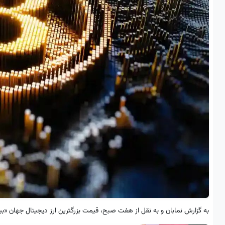
به گزارش نمابان و به نقل از هفت صبح، قیمت بزرگترین ارز دیجیتال جهان «بیت کوین» (Bitcoin) به ۱،۰۰۰