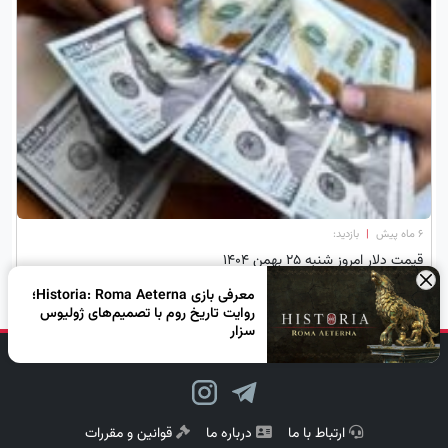
۶ ماه پیش
|
بازدید:
قیمت دلار امروز شنبه 25 بهمن 1404
×
معرفی بازی Historia: Roma Aeterna؛
روایت تاریخ روم با تصمیم‌های ژولیوس
سزار
دنبال کن، لبخند بزن!
ارتباط با ما
درباره ما
قوانین و مقررات