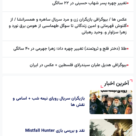
تغییر چهره پسر شهاب حسینی در ۲۲ سالگی
●
عکس ها / بیوگرافی بازیگران زن و مرد سریال ساهره و همسرانشا / از
گلنوش قهرمانی و امین زندگانی تا سوگل طهماسبی از هومن برق نورد و
●
زهرا سزاوار و. وحید رهبانی
طلا (دختر فلج و ثروتمند) تغییر چهره داد؛ زهرا جهرمی در ۴۰ سالگی
●
بیوگرافی هدیل علیان سیندرلای فلسطین + عکس در ایران
●
آخرین اخبار
بازیگران سریال رویای نیمه شب + اسامی و
نقش ها
نقد و بررسی بازی Mistfall Hunter