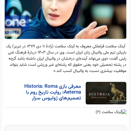
آیتک سلامت قراملکی معروف به آیتک سلامت (زادهٔ 11 دی 1379 در تبریز) یک
بازیکن تیم ملی والیبال زنان ایران است. وی در سال 1403 دربارهٔ فرهنگ غنی
راینی گفت: «وی می‌تواند آینده‌ای درخشان در والیبال ایران داشته باشد گرچه
در رشته تحصیلی خود یعنی حقوق که رشته‌ای غیر ورزشی است شاید بتواند
موفقیت بیشتری نسبت به والیبال کسب کند.»
معرفی بازی Historia: Roma
Aeterna؛ روایت تاریخ روم با
تصمیم‌های ژولیوس سزار