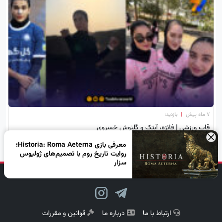
۷ ماه پیش
|
بازدید:
قاب ورزشی | فائزه، آیتک و گلنوش خسروی
×
معرفی بازی Historia: Roma Aeterna؛
روایت تاریخ روم با تصمیم‌های ژولیوس
سزار
دنبال کن، لبخند بزن!
ارتباط با ما
درباره ما
قوانین و مقررات