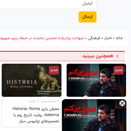
خانه
»
اخبار
»
فرهنگی
»
شهادت برادرزاده محسن تنابنده در حمله رژیم صهیون
همچنین ببینید
جدید
جدید
۱ ساعت پیش
|
بازدید:
۲ ساعت پیش
|
بازدید:
×
بازیگران سریال اعتراف می‌کنم؛
معرفی بازی Historia: Roma
داستان، زمان پخش و هرآنچه باید
Aeterna؛ روایت تاریخ روم با
بدانید
تصمیم‌های ژولیوس سزار