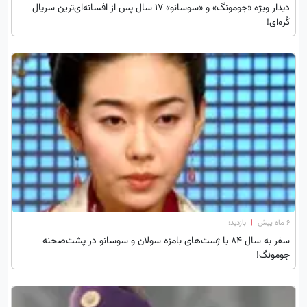
دیدار ویژه «جومونگ» و «سوسانو» ۱۷ سال پس از افسانه‌ای‌ترین سریال
کُره‌ای!
۶ ماه پیش
|
بازدید:
سفر به سال ۸۴ با ژست‌های بامزه سولان و سوسانو در پشت‌صحنه
جومونگ!