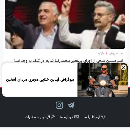
۸ ماه پیش
|
بازدید:
امیرحسین فتحی از اجرای بی‌نظیر محمدرضا شایع در کنگ به وجد آمد!
ویدئویی که همه را شگفت‌زده کرد
×
بیوگرافی آیدین ختایی مجری مردان آهنین
دنبال کن، لبخند بزن!
ارتباط با ما
درباره ما
قوانین و مقررات