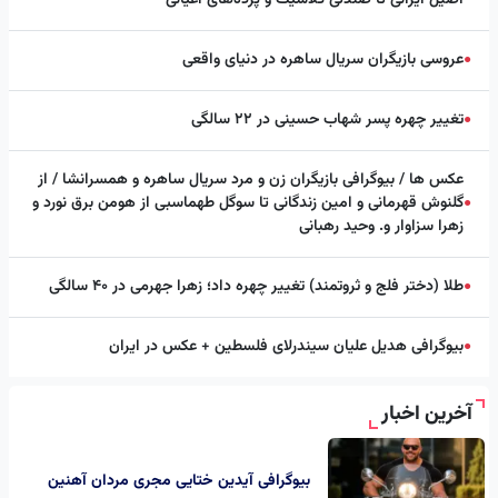
عروسی بازیگران سریال ساهره در دنیای واقعی
●
تغییر چهره پسر شهاب حسینی در ۲۲ سالگی
●
عکس ها / بیوگرافی بازیگران زن و مرد سریال ساهره و همسرانشا / از
گلنوش قهرمانی و امین زندگانی تا سوگل طهماسبی از هومن برق نورد و
●
زهرا سزاوار و. وحید رهبانی
طلا (دختر فلج و ثروتمند) تغییر چهره داد؛ زهرا جهرمی در ۴۰ سالگی
●
بیوگرافی هدیل علیان سیندرلای فلسطین + عکس در ایران
●
آخرین اخبار
بیوگرافی آیدین ختایی مجری مردان آهنین